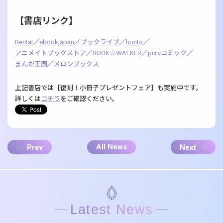
【書店リンク】
Renta!
／
ebookjapan
／
ブックライブ
／
honto
／
アニメイトブックストア
／
BOOK☆WALKER
／
pixivコミック
／
まんが王国
／
メロンブックス
上記書店では【復刻！小冊子プレゼントフェア】も実施中です。
詳しくは
コチラ
をご確認ください。
All News
Prev
Next
Latest News