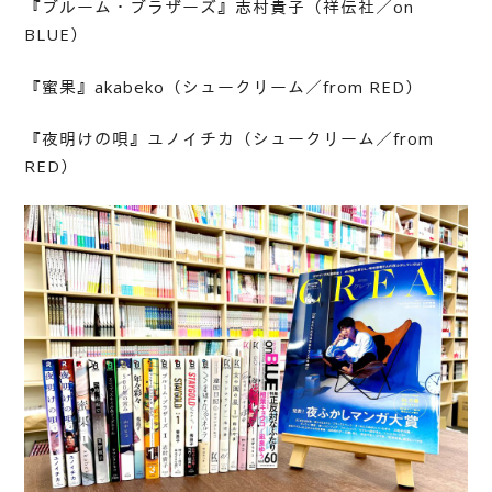
『ブルーム・ブラザーズ』志村貴子（祥伝社／on
BLUE）
『蜜果』akabeko（シュークリーム／from RED）
『夜明けの唄』ユノイチカ（シュークリーム／from
RED）