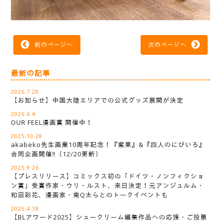
前のページへ
次のページへ
最新の記事
2026.7.20
【お知らせ】中国大陸エリアでの公式グッズ展開が決定
2026.6.4
OUR FEEL漫画賞 開催中！
2025.10.28
akabeko先生画業10周年記念！『蜜果』&『四人のにびいろ』
合同企画開催‼︎（12/20更新）
2025.9.26
【プレスリリース】コミックス初の「ドイツ・ノンフィクショ
ン賞」受賞作家・ウリ・ルスト、来日決定！元アンジュルム・
和田彩花、漫画家・南Q太らとのトークイベントも
2025.4.18
【BLアワード2025】シュークリーム編集作品への応援・ご投票