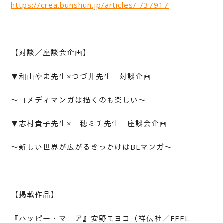
https://crea.bunshun.jp/articles/-/37917
【対談／座談会企画】
▼和山やま先生×つづ井先生 対談企画
～コメディマンガは描くのも楽しい～
▼志村貴子先生×一穂ミチ先生 座談会企画
～新しい世界が広がるきっかけはBLマンガ～
【掲載作品】
『ハッピー・マニア』安野モヨコ（祥伝社／FEEL