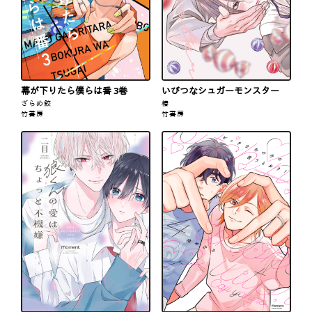
幕が下りたら僕らは番 3巻
いびつなシュガーモンスター
ざらめ鮫
椿
竹書房
竹書房