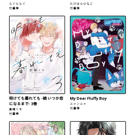
らぐららぐ
たけはらひなこ
竹書房
竹書房
明けても暮れても -続 いつか恋
My Dear Fluffy Boy
になるまで- 3巻
ニャンニャ
竹書房
倉橋トモ
竹書房