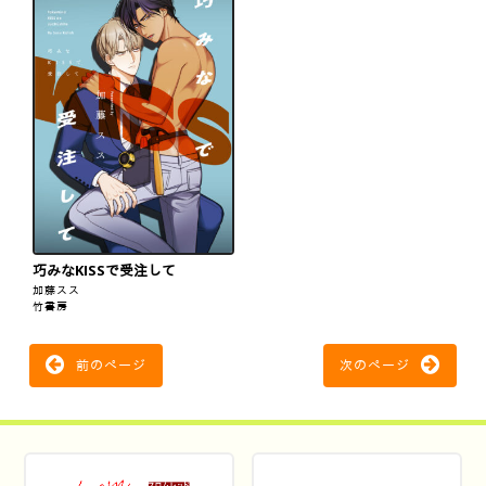
巧みなKISSで受注して
加藤スス
竹書房
前のページ
次のページ