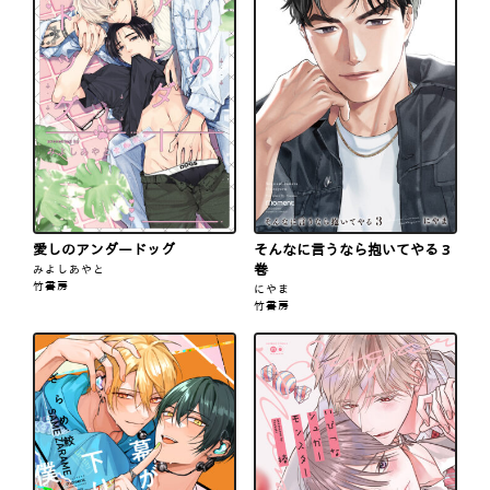
愛しのアンダードッグ
そんなに言うなら抱いてやる 3
巻
みよしあやと
竹書房
にやま
竹書房