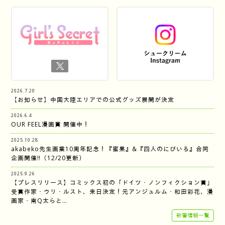
2026.7.20
【お知らせ】中国大陸エリアでの公式グッズ展開が決定
2026.6.4
OUR FEEL漫画賞 開催中！
2025.10.28
akabeko先生画業10周年記念！『蜜果』&『四人のにびいろ』合同
企画開催‼︎（12/20更新）
2025.9.26
【プレスリリース】コミックス初の「ドイツ・ノンフィクション賞」
受賞作家・ウリ・ルスト、来日決定！元アンジュルム・和田彩花、漫
画家・南Q太らと…
新着情報一覧