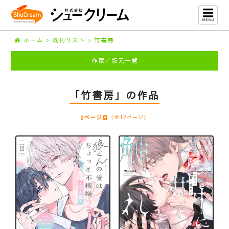
ホーム
既刊リスト
竹書房
作家／版元一覧
「竹書房」の作品
2ページ目
（全12ページ）