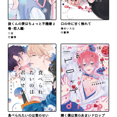
狼くんの愛はちょっと不機嫌 2
口の中に甘く触れて
巻 -恋人編-
薄井いろは
竹書房
二目
竹書房
食べられたいのは君のせい
輝く僕は君のあまいドロップ