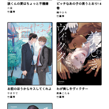
狼くんの愛はちょっと不機嫌
ビッチなあの子の言うとおり! 4
巻
二目
竹書房
橈やひろ
竹書房
お前のほうからキスしてくれよ
わが美しきヴィクター
やまやで
鹿島こたる
竹書房
竹書房