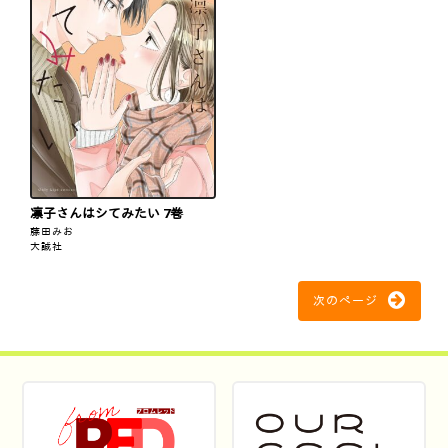
凛子さんはシてみたい 7巻
藤田みお
大誠社
次のページ