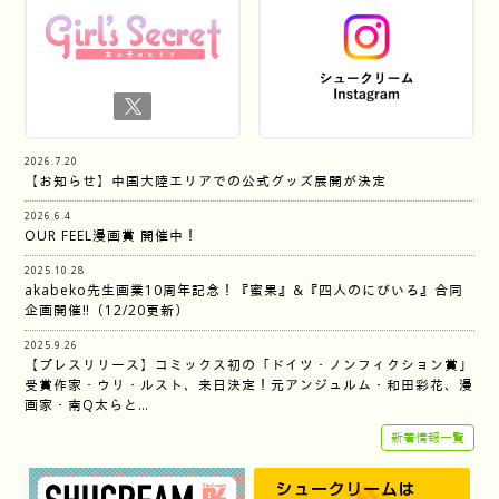
2026.7.20
【お知らせ】中国大陸エリアでの公式グッズ展開が決定
2026.6.4
OUR FEEL漫画賞 開催中！
2025.10.28
akabeko先生画業10周年記念！『蜜果』&『四人のにびいろ』合同
企画開催‼︎（12/20更新）
2025.9.26
【プレスリリース】コミックス初の「ドイツ・ノンフィクション賞」
受賞作家・ウリ・ルスト、来日決定！元アンジュルム・和田彩花、漫
画家・南Q太らと…
新着情報一覧