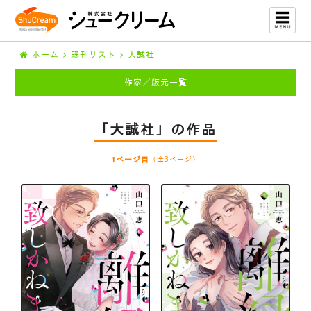
ホーム
既刊リスト
大誠社
作家／版元一覧
「大誠社」の作品
1ページ目
（全3ページ）