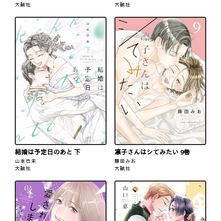
大誠社
大誠社
結婚は予定日のあと 下
凛子さんはシてみたい 9巻
山本巳未
藤田みお
大誠社
大誠社