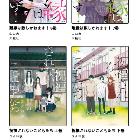
離縁は致しかねます！ 8巻
離縁は致しかねます！ 7巻
山口恵
山口恵
大誠社
大誠社
祝福されないこどもたち 上巻
祝福されないこどもたち 下巻
きよね駿
きよね駿