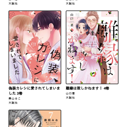
大誠社
大誠社
偽装カレシに愛されてしまいま
離縁は致しかねます！ 4巻
した 3巻
山口恵
大誠社
美山るこ
大誠社