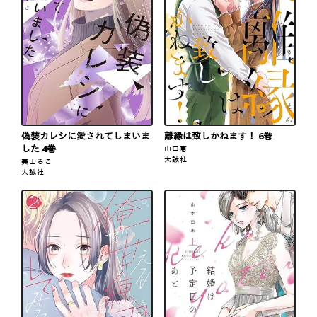
偽装カレシに愛されてしまいま
離縁は致しかねます！ 6巻
した 4巻
山口恵
大誠社
美山るこ
大誠社