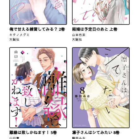
俺で甘える練習してみる？ 2巻
結婚は予定日のあと 上巻
キタノメグミ
山本巳未
大誠社
大誠社
離縁は致しかねます！ 5巻
凛子さんはシてみたい 8巻
山口恵
藤田みお