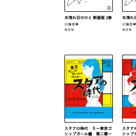
木洩れ日のひと 新装版 2巻
木洩れ日
川端志季
川端志
光文社
光文社
スタアの時代 ５～東京ゴ
スタア
シップガール編 第二幕～
シップ