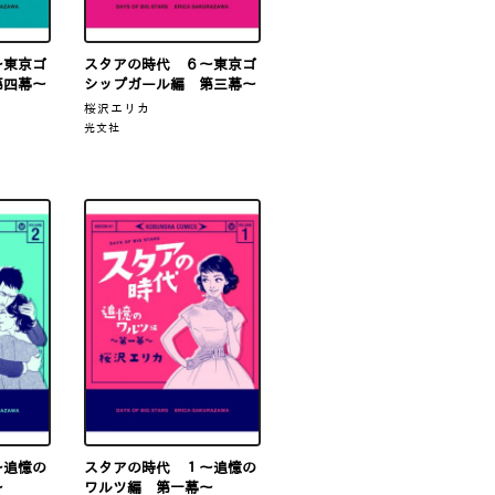
～東京ゴ
スタアの時代 ６～東京ゴ
第四幕～
シップガール編 第三幕～
桜沢エリカ
光文社
～追憶の
スタアの時代 １～追憶の
～
ワルツ編 第一幕～