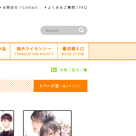
お問合せ / Contact
よくあるご質問 / FAQ
作品
海外ライセンシー
書店様入口
TRANSLATION RIGHTS
BOOK STORE
作家／版元一覧
1ページ目
（全2ページ）