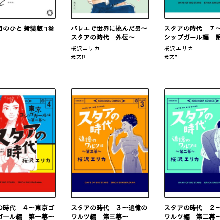
のひと 新装版 1巻
バレエで世界に挑んだ男～
スタアの時代 ７
スタアの時代 外伝～
シップガール編 
季
桜沢エリカ
桜沢エリカ
光文社
光文社
の時代 ４～東京ゴ
スタアの時代 ３～追憶の
スタアの時代 ２
ガール編 第一幕～
ワルツ編 第三幕～
ワルツ編 第二幕