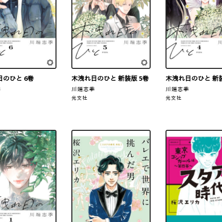
のひと 6巻
木洩れ日のひと 新装版 5巻
木洩れ日のひと 新装
季
川端志季
川端志季
光文社
光文社