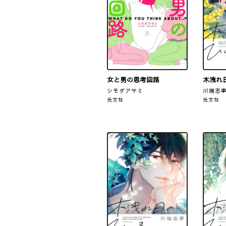
女と男の思考回路
木洩れ日
シモダアサミ
川端志
光文社
光文社