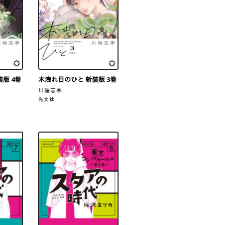
版 4巻
木洩れ日のひと 新装版 3巻
川端志季
光文社