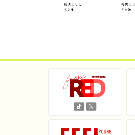
桜沢エリカ
桜沢エ
光文社
光文社