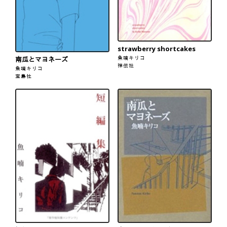
strawberry shortcakes
魚喃キリコ
南瓜とマヨネーズ
祥伝社
魚喃キリコ
宝島社