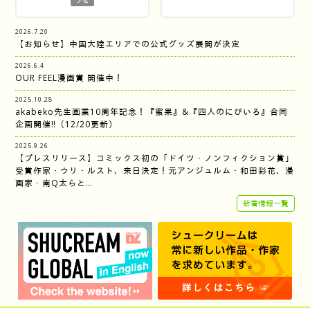
2026.7.20
【お知らせ】中国大陸エリアでの公式グッズ展開が決定
2026.6.4
OUR FEEL漫画賞 開催中！
2025.10.28
akabeko先生画業10周年記念！『蜜果』&『四人のにびいろ』合同
企画開催‼︎（12/20更新）
2025.9.26
【プレスリリース】コミックス初の「ドイツ・ノンフィクション賞」
受賞作家・ウリ・ルスト、来日決定！元アンジュルム・和田彩花、漫
画家・南Q太らと…
新着情報一覧