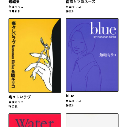
短編集
南瓜とマヨネーズ
魚喃キリコ
魚喃キリコ
飛鳥新社
祥伝社
blue
痛々しいラヴ
魚喃キリコ
魚喃キリコ
祥伝社
祥伝社