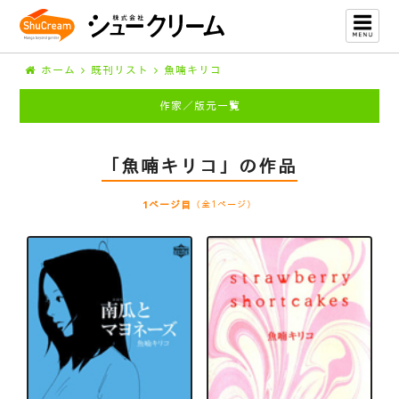
ホーム
既刊リスト
魚喃キリコ
作家／版元一覧
「魚喃キリコ」の作品
1ページ目
（全1ページ）