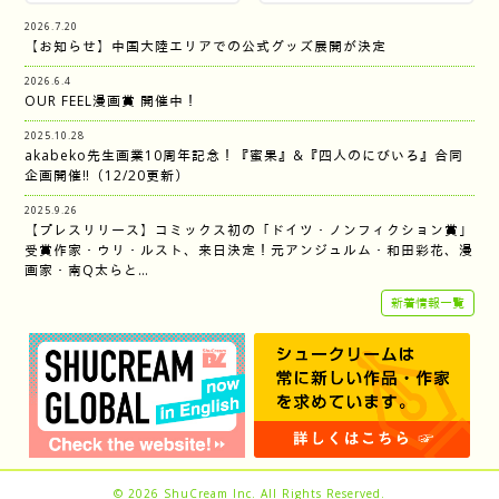
2026.7.20
【お知らせ】中国大陸エリアでの公式グッズ展開が決定
2026.6.4
OUR FEEL漫画賞 開催中！
2025.10.28
akabeko先生画業10周年記念！『蜜果』&『四人のにびいろ』合同
企画開催‼︎（12/20更新）
2025.9.26
【プレスリリース】コミックス初の「ドイツ・ノンフィクション賞」
受賞作家・ウリ・ルスト、来日決定！元アンジュルム・和田彩花、漫
画家・南Q太らと…
新着情報一覧
© 2026
ShuCream Inc.
All Rights Reserved.