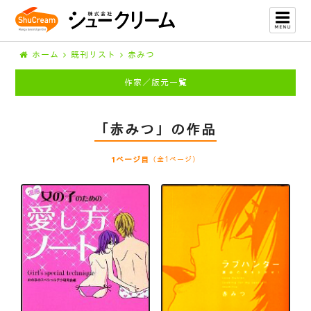
ホーム
既刊リスト
赤みつ
作家／版元一覧
「赤みつ」の作品
1ページ目
（全1ページ）