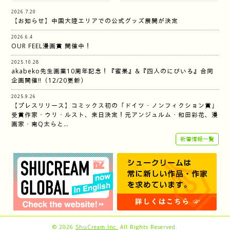
2026.7.20
【お知らせ】中国大陸エリアでの公式グッズ展開が決定
2026.6.4
OUR FEEL漫画賞 開催中！
2025.10.28
akabeko先生画業10周年記念！『蜜果』&『四人のにびいろ』合同
企画開催‼︎（12/20更新）
2025.9.26
【プレスリリース】コミックス初の「ドイツ・ノンフィクション賞」
受賞作家・ウリ・ルスト、来日決定！元アンジュルム・和田彩花、漫
画家・南Q太らと…
新着情報一覧
© 2026
ShuCream Inc.
All Rights Reserved.