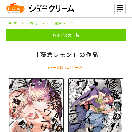
ホーム
既刊リスト
藤倉レモン
作家／版元一覧
「藤倉レモン」の作品
1ページ目
（全1ページ）