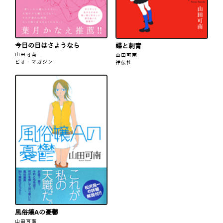
今日の日はさようなら
蝶と刺青
山田可南
山田可南
ビオ・マガジン
祥伝社
風俗嬢Aの憂鬱
山田可南