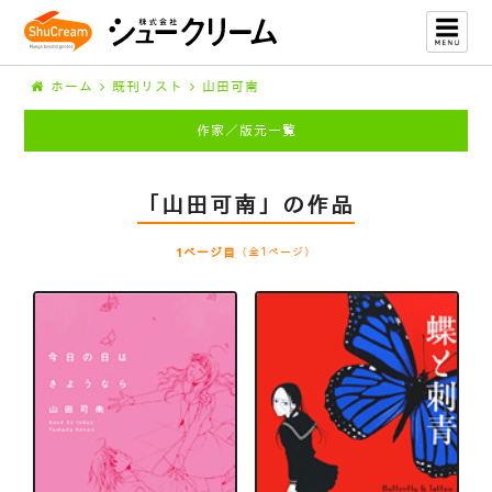
ホーム
既刊リスト
山田可南
作家／版元一覧
「山田可南」の作品
1ページ目
（全1ページ）