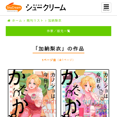
ホーム
既刊リスト
加納梨衣
作家／版元一覧
「加納梨衣」の作品
1ページ目
（全1ページ）