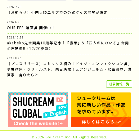
2026.7.20
【お知らせ】中国大陸エリアでの公式グッズ展開が決定
2026.6.4
OUR FEEL漫画賞 開催中！
2025.10.28
akabeko先生画業10周年記念！『蜜果』&『四人のにびいろ』合同
企画開催‼︎（12/20更新）
2025.9.26
【プレスリリース】コミックス初の「ドイツ・ノンフィクション賞」
受賞作家・ウリ・ルスト、来日決定！元アンジュルム・和田彩花、漫
画家・南Q太らと…
新着情報一覧
© 2026
ShuCream Inc.
All Rights Reserved.