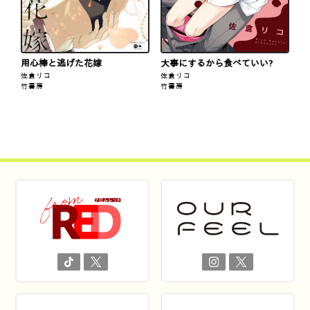
用心棒と逃げた花嫁
大事にするから食べていい?
佐倉リコ
佐倉リコ
竹書房
竹書房