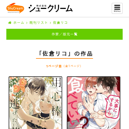
ホーム
既刊リスト
佐倉リコ
作家／版元一覧
「佐倉リコ」の作品
1ページ目
（全1ページ）