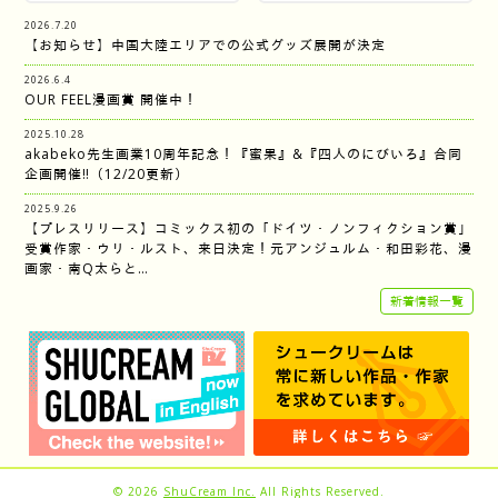
2026.7.20
【お知らせ】中国大陸エリアでの公式グッズ展開が決定
2026.6.4
OUR FEEL漫画賞 開催中！
2025.10.28
akabeko先生画業10周年記念！『蜜果』&『四人のにびいろ』合同
企画開催‼︎（12/20更新）
2025.9.26
【プレスリリース】コミックス初の「ドイツ・ノンフィクション賞」
受賞作家・ウリ・ルスト、来日決定！元アンジュルム・和田彩花、漫
画家・南Q太らと…
新着情報一覧
© 2026
ShuCream Inc.
All Rights Reserved.