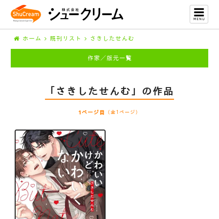
ホーム
既刊リスト
さきしたせんむ
作家／版元一覧
「さきしたせんむ」の作品
1ページ目
（全1ページ）