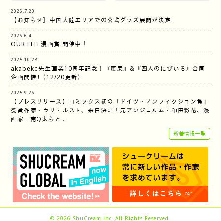
2026.7.20
【お知らせ】中国大陸エリアでの公式グッズ展開が決定
2026.6.4
OUR FEEL漫画賞 開催中！
2025.10.28
akabeko先生画業10周年記念！『蜜果』&『四人のにびいろ』合同
企画開催‼︎（12/20更新）
2025.9.26
【プレスリリース】コミックス初の「ドイツ・ノンフィクション賞」
受賞作家・ウリ・ルスト、来日決定！元アンジュルム・和田彩花、漫
画家・南Q太らと…
新着情報一覧
© 2026
ShuCream Inc.
All Rights Reserved.