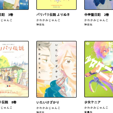
日記 3巻
パリパリ伝説 よりぬき
中学聖日記 2巻
みじゅんこ
かわかみじゅんこ
かわかみじゅんこ
祥伝社
祥伝社
少女ケニア
リ伝説 8巻
いたいけざかり
かわかみじゅんこ
みじゅんこ
かわかみじゅんこ
宝島社
祥伝社