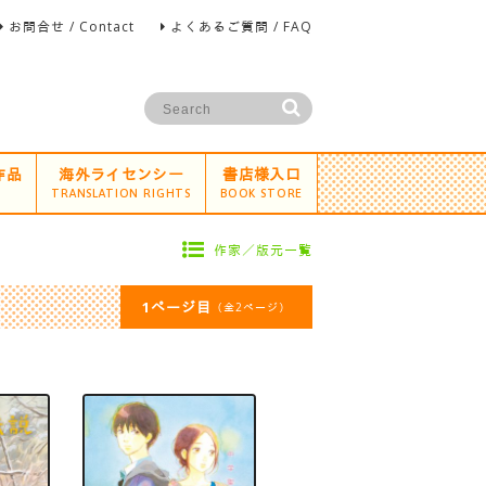
お問合せ / Contact
よくあるご質問 / FAQ
作品
海外ライセンシー
書店様入口
TRANSLATION RIGHTS
BOOK STORE
作家／版元一覧
1ページ目
（全2ページ）