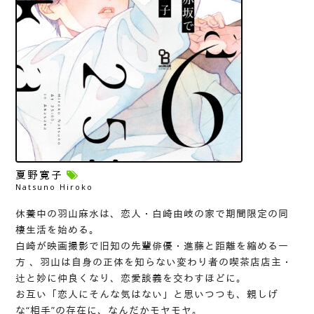
夏野寛子
Natsuno Hiroko
休養中の羽山麻水は、恋人・白崎由岐の家で期間限定の同
棲生活を始める。
白崎が映画撮影で旧知の先輩俳優・進藤と距離を縮める一
方 、羽山は自身の正体を知らない変わり者の喫茶店店主・
辻と妙に仲良くなり、恋愛談義を交わすほどに。
お互い「恋人にそんな気はない」と思いつつも、親しげ
な“相手”の存在に、なんだかモヤモヤ。