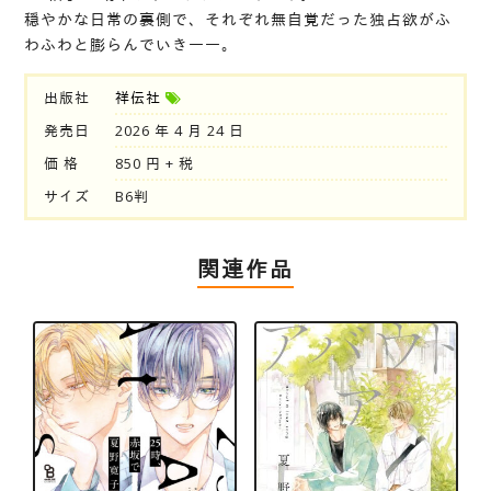
穏やかな日常の裏側で、それぞれ無自覚だった独占欲がふ
わふわと膨らんでいき――。
出版社
祥伝社
発売日
2026 年 4 月 24 日
価 格
850 円 + 税
サイズ
B6判
関連作品