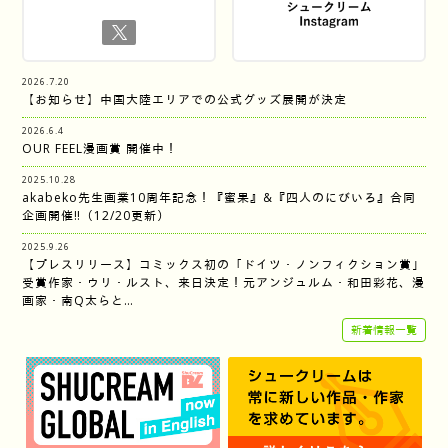
2026.7.20
【お知らせ】中国大陸エリアでの公式グッズ展開が決定
2026.6.4
OUR FEEL漫画賞 開催中！
2025.10.28
akabeko先生画業10周年記念！『蜜果』&『四人のにびいろ』合同
企画開催‼︎（12/20更新）
2025.9.26
【プレスリリース】コミックス初の「ドイツ・ノンフィクション賞」
受賞作家・ウリ・ルスト、来日決定！元アンジュルム・和田彩花、漫
画家・南Q太らと…
新着情報一覧