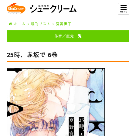
ホーム
既刊リスト
夏野寛子
作家／版元一覧
25時、赤坂で 6巻