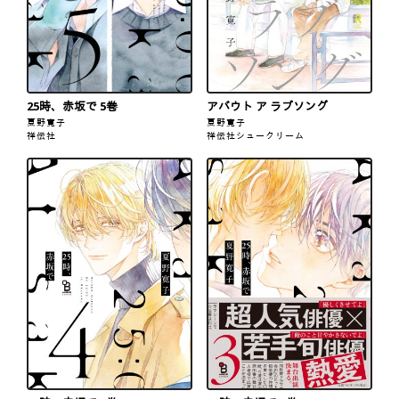
25時、赤坂で 5巻
アバウト ア ラブソング
夏野寛子
夏野寛子
祥伝社
祥伝社
シュークリーム