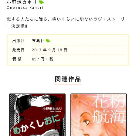
小野塚カホリ
Onozucca Kahori
恋する人たちに贈る、痛いくらいに切ないラヴ・ストーリ
ー決定版!!
出版社
宝島社
発売日
2013 年 9 月 18 日
価 格
857 円 + 税
関連作品