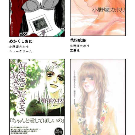
花粉航海
めかくしおに
小野塚カホリ
小野塚カホリ
宝島社
シュークリーム