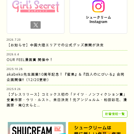
2026.7.20
【お知らせ】中国大陸エリアでの公式グッズ展開が決定
2026.6.4
OUR FEEL漫画賞 開催中！
2025.10.28
akabeko先生画業10周年記念！『蜜果』&『四人のにびいろ』合同
企画開催‼︎（12/20更新）
2025.9.26
【プレスリリース】コミックス初の「ドイツ・ノンフィクション賞」
受賞作家・ウリ・ルスト、来日決定！元アンジュルム・和田彩花、漫
画家・南Q太らと…
新着情報一覧