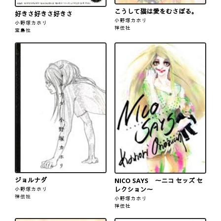
こうして猫は愛をむさぼる。
好きさ好きさ好きさ
小野塚カホリ
小野塚カホリ
祥伝社
宝島社
ジョルナダ
NICO SAYS 〜ニコ セッズ セ
レクション〜
小野塚カホリ
祥伝社
小野塚カホリ
祥伝社