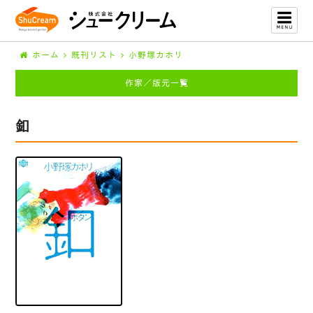
ホーム
既刊リスト
小野塚カホリ
作家／版元一覧
釦