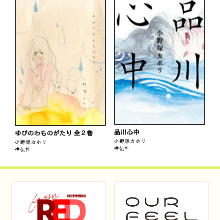
品川心中
ゆびのわものがたり 全２巻
小野塚カホリ
小野塚カホリ
祥伝社
祥伝社