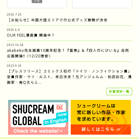
2026.7.20
【お知らせ】中国大陸エリアでの公式グッズ展開が決定
2026.6.4
OUR FEEL漫画賞 開催中！
2025.10.28
akabeko先生画業10周年記念！『蜜果』&『四人のにびいろ』合同
企画開催‼︎（12/20更新）
2025.9.26
【プレスリリース】コミックス初の「ドイツ・ノンフィクション賞」
受賞作家・ウリ・ルスト、来日決定！元アンジュルム・和田彩花、漫
画家・南Q太らと…
新着情報一覧