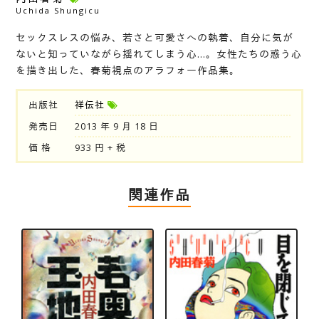
Uchida Shungicu
セックスレスの悩み、若さと可愛さへの執着、自分に気が
ないと知っていながら揺れてしまう心…。女性たちの惑う心
を描き出した、春菊視点のアラフォー作品集。
出版社
祥伝社
発売日
2013 年 9 月 18 日
価 格
933 円 + 税
関連作品