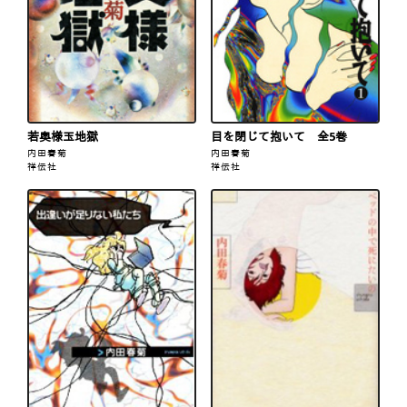
若奥様玉地獄
目を閉じて抱いて 全5巻
内田春菊
内田春菊
祥伝社
祥伝社