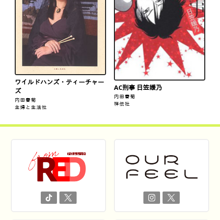
ワイルドハンズ・ティーチャー
AC刑事 日笠媛乃
ズ
内田春菊
内田春菊
祥伝社
主婦と生活社