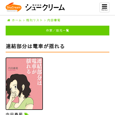
ホーム
既刊リスト
内田春菊
作家／版元一覧
連結部分は電車が揺れる
内田春菊