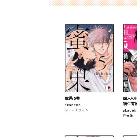
蜜果 5巻
四人の
禍生有
akabeko
シュークリーム
akabek
祥伝社