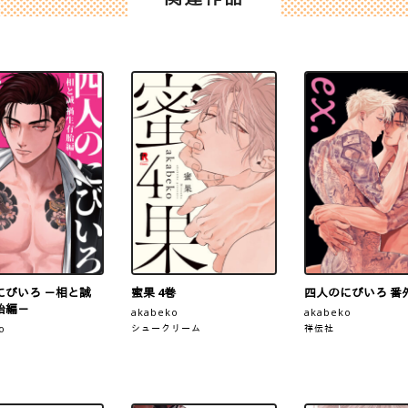
にびいろ －相と誠
蜜果 4巻
四人のにびいろ 番
胎編－
akabeko
akabeko
o
シュークリーム
祥伝社