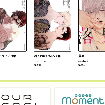
びいろ 3巻
四人のにびいろ 2巻
落果
o
akabeko
akabeko
祥伝社
祥伝社