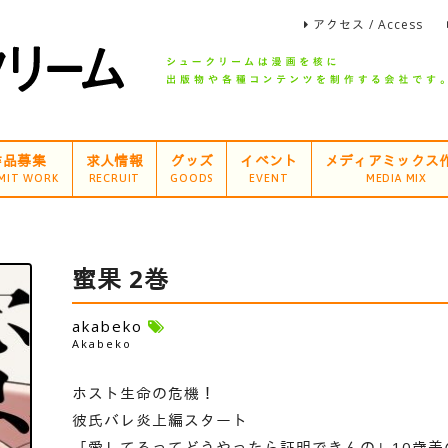
アクセス / Access
作品募集
求人情報
グッズ
イベント
メディアミックス
MIT WORK
RECRUIT
GOODS
EVENT
MEDIA MIX
蜜果 2巻
akabeko
Akabeko
ホスト生命の危機！
彼氏バレ炎上編スタート
「愛してるってどうやったら証明できんの」10歳