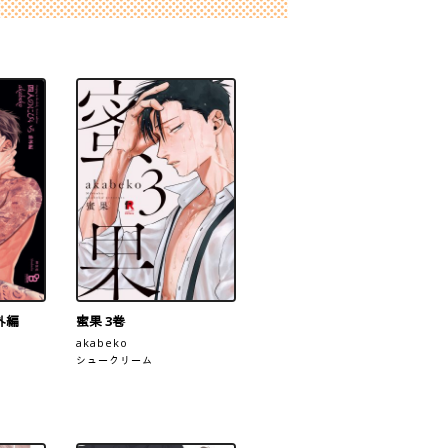
外編
蜜果 3巻
akabeko
シュークリーム