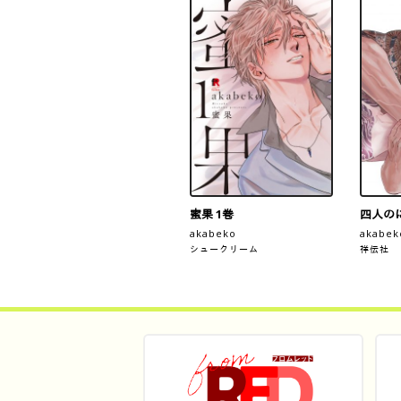
蜜果 1巻
四人のに
akabeko
akabek
シュークリーム
祥伝社