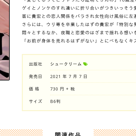
ゲイとノンケのすれ違いに折り合いがつきいっそう
客に貴宏との恋人関係をバラされ女性向け風俗に左
さらには、ウリ専を卒業したはずの貴宏が「特別な
悶々とするなか、夜職と恋愛のはざまで揺れる想い
「お前が身体を売れるはずがない」とにべもなくキ
出版社
シュークリーム
発売日
2021 年 7 月 7 日
価 格
730 円 + 税
サイズ
B6判
関連作品