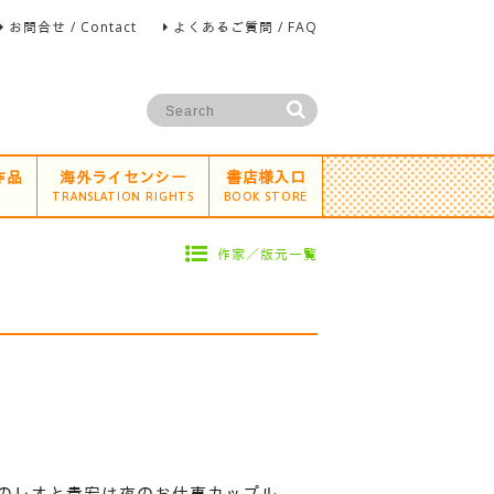
お問合せ / Contact
よくあるご質問 / FAQ
作品
海外ライセンシー
書店様入口
TRANSLATION RIGHTS
BOOK STORE
作家／版元一覧
差のレオと貴宏は夜のお仕事カップル。