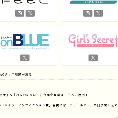
公式グッズ展開が決定
『蜜果』&『四人のにびいろ』合同企画開催‼︎（12/20更新）
の「ドイツ・ノンフィクション賞」受賞作家・ウリ・ルスト、来日決定！元ア
…