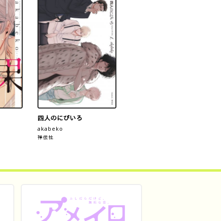
四人のにびいろ
akabeko
祥伝社