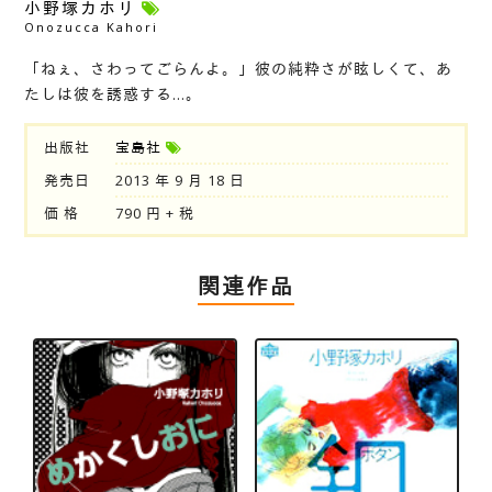
小野塚カホリ
Onozucca Kahori
「ねぇ、さわってごらんよ。」彼の純粋さが眩しくて、あ
たしは彼を誘惑する…。
出版社
宝島社
発売日
2013 年 9 月 18 日
価 格
790 円 + 税
関連作品