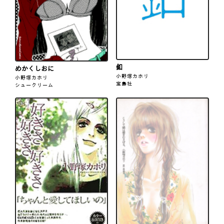
釦
めかくしおに
小野塚カホリ
小野塚カホリ
宝島社
シュークリーム