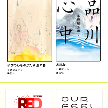
品川心中
ゆびのわものがたり 全２巻
小野塚カホリ
小野塚カホリ
祥伝社
祥伝社