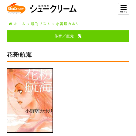
ホーム
既刊リスト
小野塚カホリ
作家／版元一覧
花粉航海