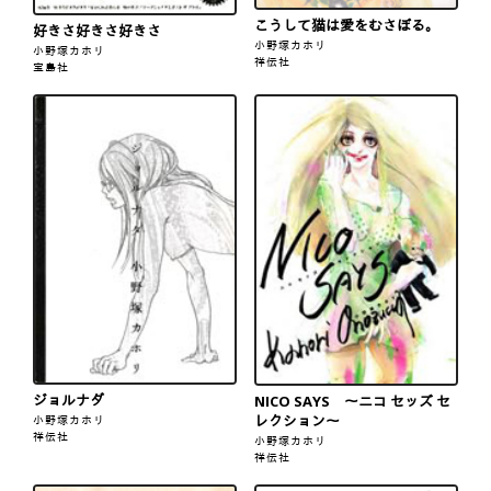
こうして猫は愛をむさぼる。
好きさ好きさ好きさ
小野塚カホリ
小野塚カホリ
祥伝社
宝島社
ジョルナダ
NICO SAYS 〜ニコ セッズ セ
レクション〜
小野塚カホリ
祥伝社
小野塚カホリ
祥伝社