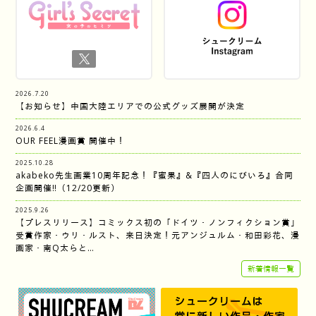
2026.7.20
【お知らせ】中国大陸エリアでの公式グッズ展開が決定
2026.6.4
OUR FEEL漫画賞 開催中！
2025.10.28
akabeko先生画業10周年記念！『蜜果』&『四人のにびいろ』合同
企画開催‼︎（12/20更新）
2025.9.26
【プレスリリース】コミックス初の「ドイツ・ノンフィクション賞」
受賞作家・ウリ・ルスト、来日決定！元アンジュルム・和田彩花、漫
画家・南Q太らと…
新着情報一覧