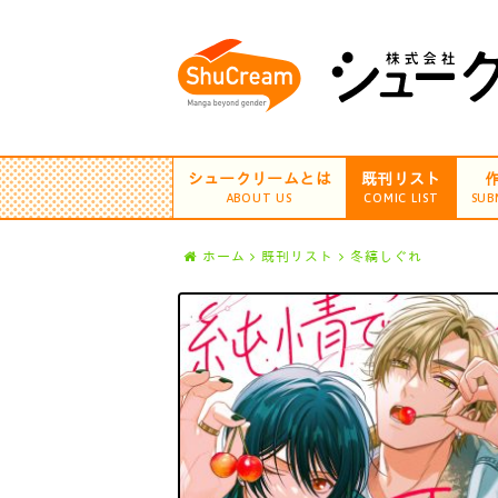
シュークリームとは
既刊リスト
ABOUT US
COMIC LIST
SUB
ホーム
既刊リスト
冬縞しぐれ