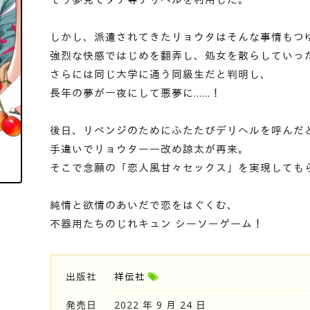
しかし、派遣されてきたリョウタはそんな事情もつ
強烈な快感ではじめを翻弄し、処女を散らしていっ
さらには同じ大学に通う同級生だと判明し、
長年の夢が一夜にして悪夢に……！
後日、リベンジのためにふたたびデリヘルを呼んだ
手違いでリョウタ――改め諒太が再来。
そこで念願の「恋人風甘々セックス」を実現しても
純情と欲情のあいだで恋をはぐくむ、
不器用たちのじれキュン シーソーゲーム！
出版社
祥伝社
発売日
2022 年 9 月 24 日