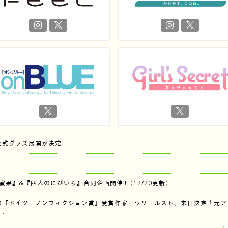
公式グッズ展開が決定
『蜜果』&『四人のにびいろ』合同企画開催‼︎（12/20更新）
の「ドイツ・ノンフィクション賞」受賞作家・ウリ・ルスト、来日決定！元ア
…