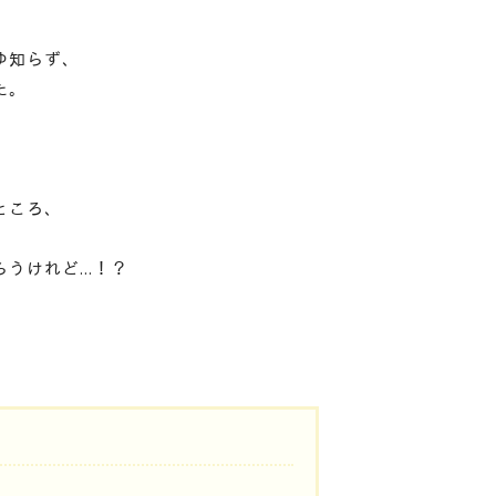
ゆ知らず、
た。
ところ、
らうけれど…！？