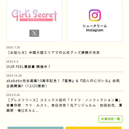
2026.7.20
【お知らせ】中国大陸エリアでの公式グッズ展開が決定
2026.6.4
OUR FEEL漫画賞 開催中！
2025.10.28
akabeko先生画業10周年記念！『蜜果』&『四人のにびいろ』合同
企画開催‼︎（12/20更新）
2025.9.26
【プレスリリース】コミックス初の「ドイツ・ノンフィクション賞」
受賞作家・ウリ・ルスト、来日決定！元アンジュルム・和田彩花、漫
画家・南Q太らと…
新着情報一覧