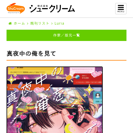
ホーム
既刊リスト
Luria
作家／版元一覧
真夜中の俺を見て