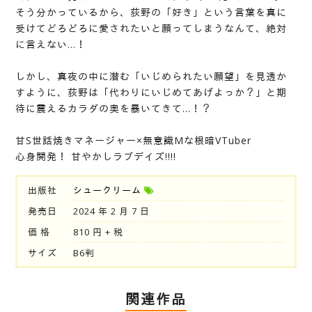
そう分かっているから、荻野の「好き」という言葉を真に
受けてどろどろに愛されたいと願ってしまうなんて、絶対
に言えない…！
しかし、真夜の中に潜む「いじめられたい願望」を見透か
すように、荻野は「代わりにいじめてあげよっか？」と期
待に震えるカラダの奥を暴いてきて…！？
甘S世話焼きマネージャー×無意識Mな根暗VTuber
心身開発！ 甘やかしラブデイズ!!!!
出版社
シュークリーム
発売日
2024 年 2 月 7 日
価 格
810 円 + 税
サイズ
B6判
関連作品