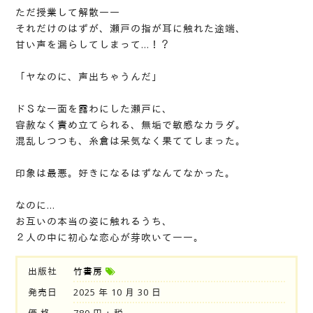
ただ授業して解散――
それだけのはずが、瀬戸の指が耳に触れた途端、
甘い声を漏らしてしまって…！？
「ヤなのに、声出ちゃうんだ」
ドＳな一面を露わにした瀬戸に、
容赦なく責め立てられる、無垢で敏感なカラダ。
混乱しつつも、糸倉は呆気なく果ててしまった。
印象は最悪。好きになるはずなんてなかった。
なのに…
お互いの本当の姿に触れるうち、
２人の中に初心な恋心が芽吹いて――。
出版社
竹書房
発売日
2025 年 10 月 30 日