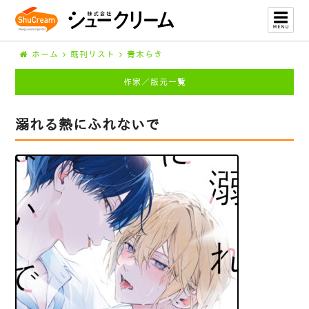
ホーム
既刊リスト
青木らき
作家／版元一覧
溺れる熱にふれないで