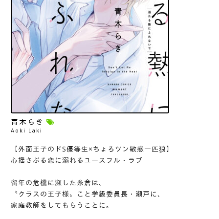
青木らき
Aoki Laki
【外面王子のドS優等生×ちょろツン敏感一匹狼】
心揺さぶる恋に溺れるユースフル・ラブ
留年の危機に瀕した糸倉は、
〝クラスの王子様〟こと学級委員長・瀬戸に、
家庭教師をしてもらうことに。