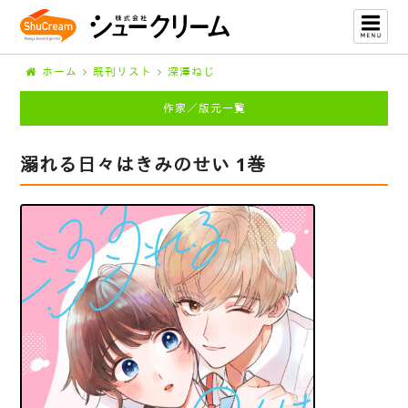
ホーム
既刊リスト
深澤ねじ
作家／版元一覧
溺れる日々はきみのせい 1巻