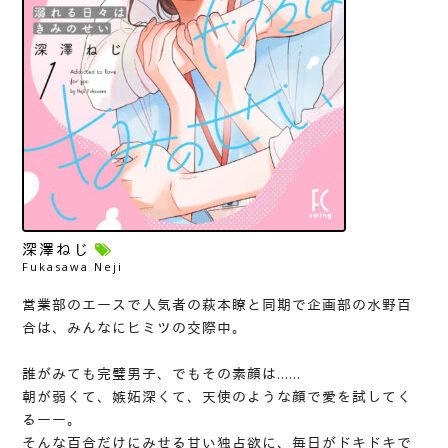
深澤ねじ
Fukasawa Neji
営業部のエースで人気者の萩本瞭と同期で企画部の水野百
合は、みんなにヒミツの交際中。
誰がみても完璧男子、でもその素顔は……
朝が弱くて、嫉妬深くて、天使のような顔で愛を試してく
るーー。
そんな百合だけにみせる甘い独占欲に、毎日がドキドキで