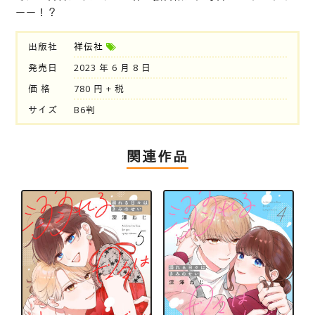
ーー！？
出版社
祥伝社
発売日
2023 年 6 月 8 日
価 格
780 円 + 税
サイズ
B6判
関連作品