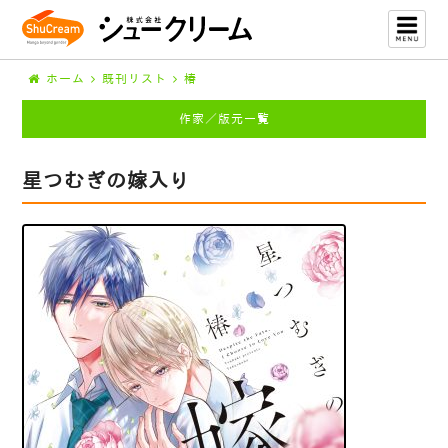
ホーム
既刊リスト
椿
作家／版元一覧
星つむぎの嫁入り