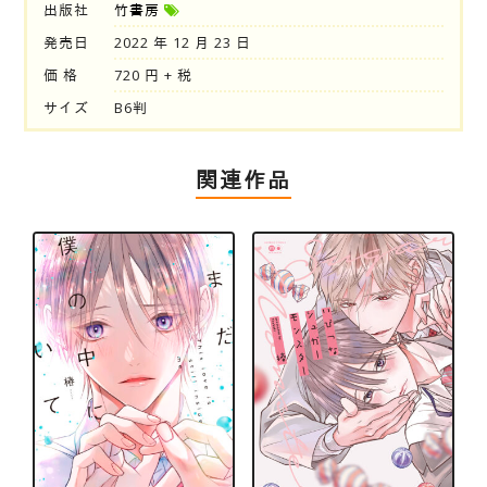
出版社
竹書房
発売日
2022 年 12 月 23 日
価 格
720 円 + 税
サイズ
B6判
関連作品