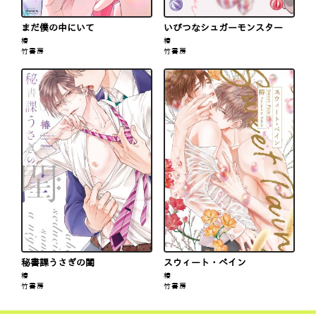
まだ僕の中にいて
いびつなシュガーモンスター
椿
椿
竹書房
竹書房
秘書課うさぎの閨
スウィート・ペイン
椿
椿
竹書房
竹書房