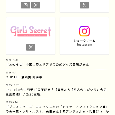
2026.7.20
【お知らせ】中国大陸エリアでの公式グッズ展開が決定
2026.6.4
OUR FEEL漫画賞 開催中！
2025.10.28
akabeko先生画業10周年記念！『蜜果』&『四人のにびいろ』合同
企画開催‼︎（12/20更新）
2025.9.26
【プレスリリース】コミックス初の「ドイツ・ノンフィクション賞」
受賞作家・ウリ・ルスト、来日決定！元アンジュルム・和田彩花、漫