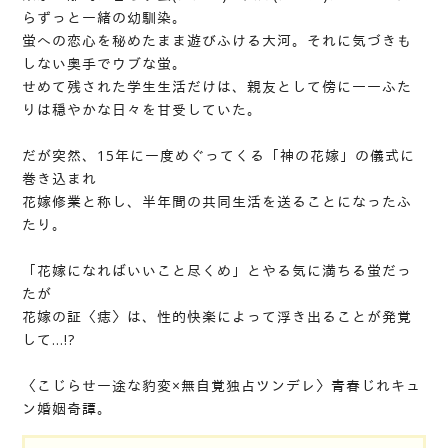
らずっと一緒の幼馴染。
蛍への恋心を秘めたまま遊びふける大河。それに気づきも
しない奥手でウブな蛍。
せめて残された学生生活だけは、親友として傍に――ふた
りは穏やかな日々を甘受していた。
だが突然、15年に一度めぐってくる「神の花嫁」の儀式に
巻き込まれ
花嫁修業と称し、半年間の共同生活を送ることになったふ
たり。
「花嫁になればいいこと尽くめ」とやる気に満ちる蛍だっ
たが
花嫁の証〈痣〉は、性的快楽によって浮き出ることが発覚
して…!?
〈こじらせ一途な豹変×無自覚独占ツンデレ〉青春じれキュ
ン婚姻奇譚。