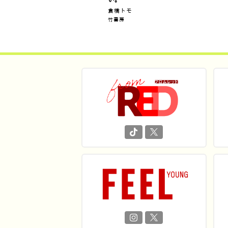
倉橋トモ
竹書房