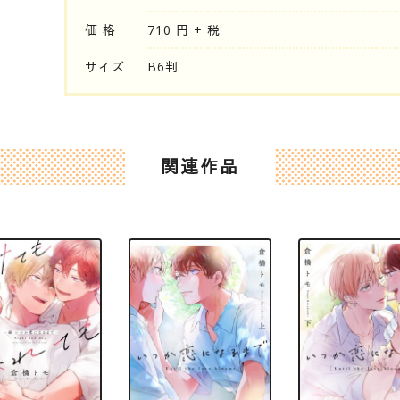
価 格
710 円 + 税
サイズ
B6判
関連作品