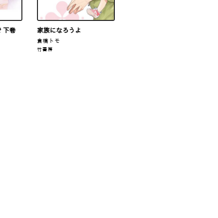
 下巻
家族になろうよ
倉橋トモ
竹書房