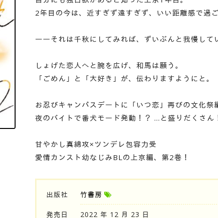
2年目の今は、近すぎず遠すぎず、いい距離感で過
――それは千秋にしてみれば、ずいぶんと我慢して
しょげた恋人へと腕を広げ、和馬は願う。
「ごめん」と「大好き」が、伝わりますようにと。
お忍びキャンパスデートに「いつ恋」再びの文化祭
夜のバイトで番犬モード発動！？ …と盛りだくさん
甘やかし真綿攻×ツンデレ包容力受
愛情カンスト幼なじみBLの上京編、第2巻！
出版社
竹書房
発売日
2022 年 12 月 23 日