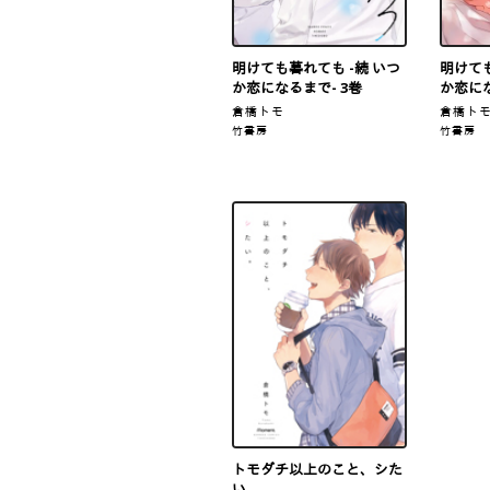
明けても暮れても -続 いつ
明けても
か恋になるまで- 3巻
か恋に
倉橋トモ
倉橋ト
竹書房
竹書房
トモダチ以上のこと、シた
い。