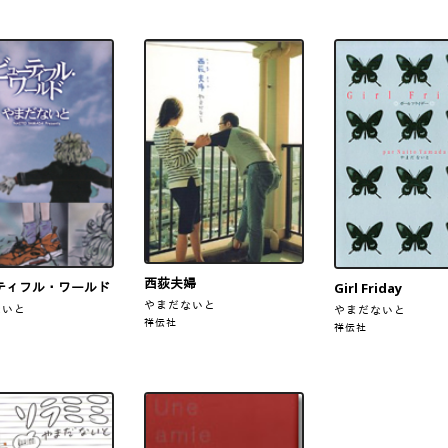
西荻夫婦
ティフル・ワールド
Girl Friday
やまだないと
ないと
やまだないと
祥伝社
祥伝社