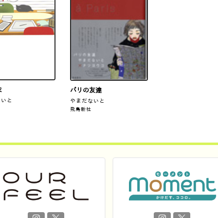
ミ
パリの友達
ないと
やまだないと
飛鳥新社