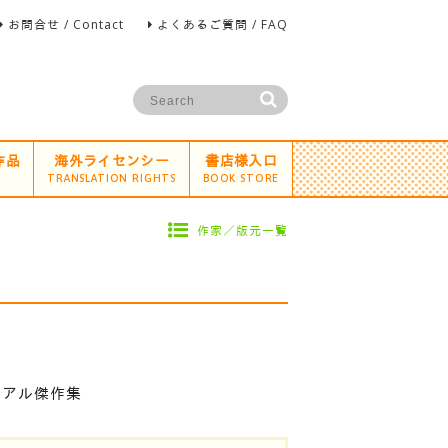
お問合せ / Contact
よくあるご質問 / FAQ
作品
海外ライセンシー
書店様入口
TRANSLATION RIGHTS
BOOK STORE
作家／版元一覧
ュアル傑作集