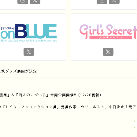
公式グッズ展開が決定
『蜜果』&『四人のにびいろ』合同企画開催‼︎（12/20更新）
の「ドイツ・ノンフィクション賞」受賞作家・ウリ・ルスト、来日決定！元ア
…