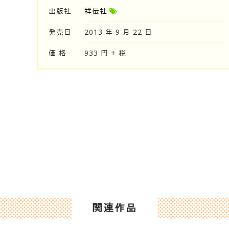
出版社
祥伝社
発売日
2013 年 9 月 22 日
価 格
933 円 + 税
関連作品