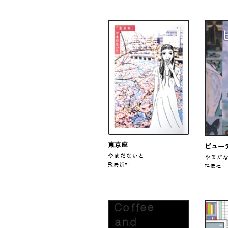
東京座
ビュー
やまだないと
やまだ
飛鳥新社
祥伝社