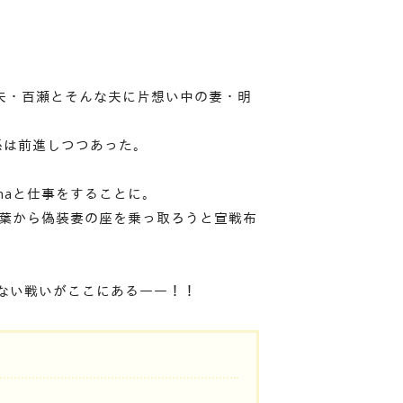
夫・百瀬とそんな夫に片想い中の妻・明
係は前進しつつあった。
naと仕事をすることに。
明葉から偽装妻の座を乗っ取ろうと宣戦布
ない戦いがここにある――！！