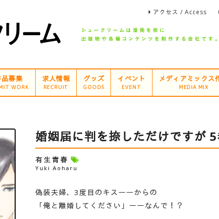
アクセス / Access
作品募集
求人情報
グッズ
イベント
メディアミックス
MIT WORK
RECRUIT
GOODS
EVENT
MEDIA MIX
婚姻届に判を捺しただけですが 5
有生青春
Yuki Aoharu
偽装夫婦、3度目のキス――からの
「俺と離婚してください」――なんで！？