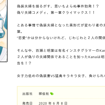
偽装夫婦を揺るがす、思いもよらぬ事件勃発！？
偽り夫婦コメディ、第一章クライマックス！！
とある事情で偽装夫婦となった美形だが変わり者の
葉。
“恋愛”かは分からないけれど、じわじわと２人の関
そんな中、百瀬と明葉は有名インスタグラマーのKa
２人が偽りの夫婦関係であることを知ったKanaは
告を！？
女子力低めの偽装妻VS猛禽キラキラ女子、負けられ
出版社
祥伝社
発売日
2020 年 6 月 8 日