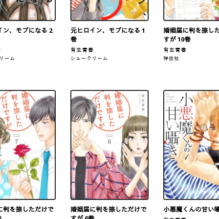
イン、モブになる 2
元ヒロイン、モブになる 1
婚姻届に判を捺し
巻
すが 10巻
春
有生青春
有生青春
リーム
シュークリーム
祥伝社
に判を捺しただけで
婚姻届に判を捺しただけで
小悪魔くんの甘い囁
巻
すが 6巻