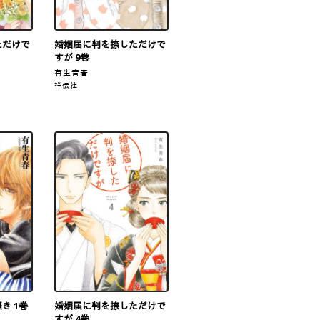
ただけで
婚姻届に判を捺しただけで
すが 9巻
有生青春
祥伝社
き 1巻
婚姻届に判を捺しただけで
すが 4巻