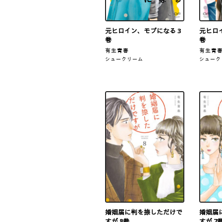
元ヒロイン、モブになる 3
元ヒロ
巻
巻
有生青春
有生青
シュークリーム
シューク
婚姻届に判を捺しただけで
婚姻届
すが 8巻
すが 7