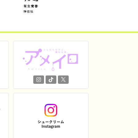
有生青春
祥伝社