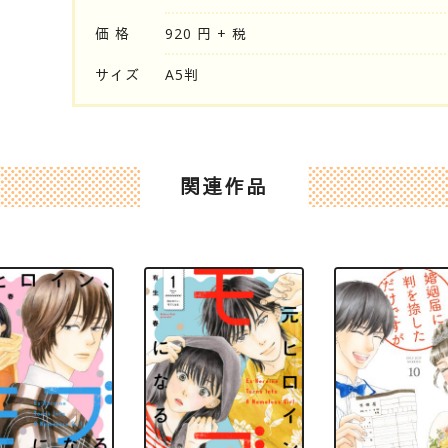
価 格
920 円 + 税
サイズ
A5判
関連作品