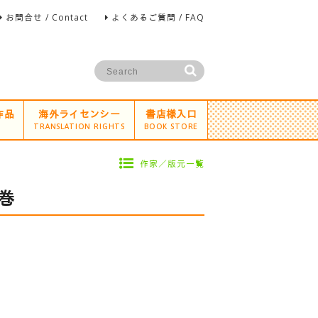
お問合せ / Contact
よくあるご質問 / FAQ
作品
海外ライセンシー
書店様入口
TRANSLATION RIGHTS
BOOK STORE
作家／版元一覧
巻