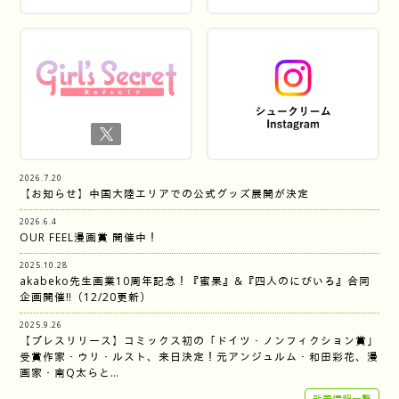
2026.7.20
【お知らせ】中国大陸エリアでの公式グッズ展開が決定
2026.6.4
OUR FEEL漫画賞 開催中！
2025.10.28
akabeko先生画業10周年記念！『蜜果』&『四人のにびいろ』合同
企画開催‼︎（12/20更新）
2025.9.26
【プレスリリース】コミックス初の「ドイツ・ノンフィクション賞」
受賞作家・ウリ・ルスト、来日決定！元アンジュルム・和田彩花、漫
画家・南Q太らと…
新着情報一覧