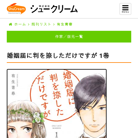
ホーム
既刊リスト
有生青春
作家／版元一覧
婚姻届に判を捺しただけですが 1巻