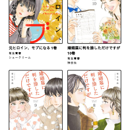
元ヒロイン、モブになる 1巻
婚姻届に判を捺しただけですが
10巻
有生青春
シュークリーム
有生青春
祥伝社