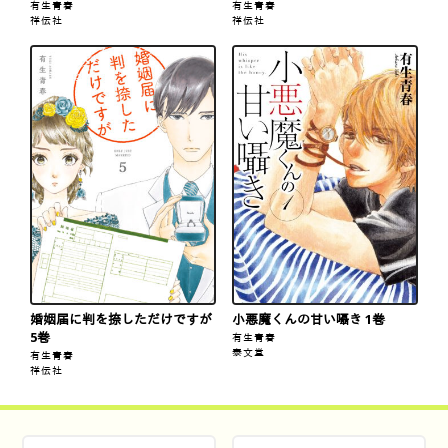
有生青春
有生青春
祥伝社
祥伝社
婚姻届に判を捺しただけですが
小悪魔くんの甘い囁き 1巻
5巻
有生青春
泰文堂
有生青春
祥伝社