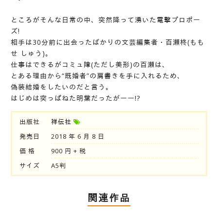
ところがそんな日常の中、突然降って湧いた電撃プロポー
ズ!
相手は30分前に出会ったばかりの文芸編集者・百瀬柊(もも
せ しゅう)。
仕事はできるがコミュ障(ただし美形)の百瀬は、
とある理由から“既婚者”の肩書きを手に入れるため、
偽装結婚をしたいのだと言う。
はじめは突っぱねた明葉だったがーー!?
出版社
祥伝社
発売日
2018 年 6 月 8 日
価 格
900 円 + 税
サイズ
A5判
関連作品