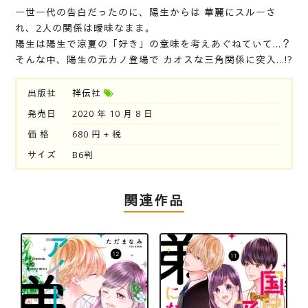
一世一代の告白だったのに、陽生からは 華麗にスルーさ
れ、2人の関係は曖昧なまま。
陽生は陽生で涼夏の「好き」の意味を考えあぐねていて…？
そんな中、陽生の元カノ登場で カオスな三角関係に突入…!?
出版社
祥伝社
発売日
2020 年 10 月 8 日
価 格
680 円 + 税
サイズ
B6判
関連作品