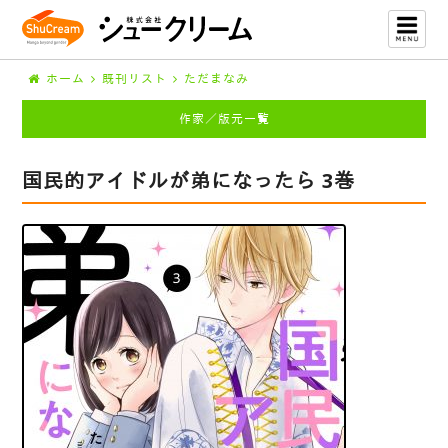
ホーム
既刊リスト
ただまなみ
作家／版元一覧
国民的アイドルが弟になったら 3巻