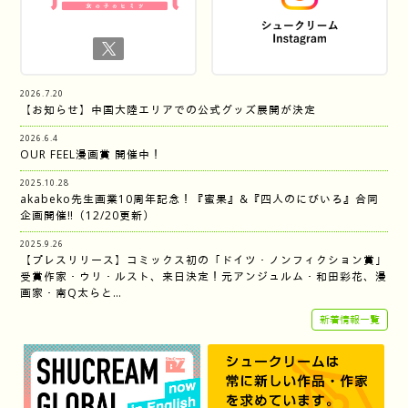
2026.7.20
【お知らせ】中国大陸エリアでの公式グッズ展開が決定
2026.6.4
OUR FEEL漫画賞 開催中！
2025.10.28
akabeko先生画業10周年記念！『蜜果』&『四人のにびいろ』合同
企画開催‼︎（12/20更新）
2025.9.26
【プレスリリース】コミックス初の「ドイツ・ノンフィクション賞」
受賞作家・ウリ・ルスト、来日決定！元アンジュルム・和田彩花、漫
画家・南Q太らと…
新着情報一覧