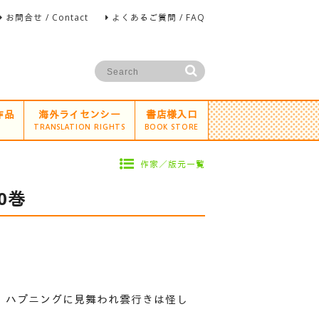
お問合せ / Contact
よくあるご質問 / FAQ
作品
海外ライセンシー
書店様入口
TRANSLATION RIGHTS
BOOK STORE
作家／版元一覧
0巻
、ハプニングに見舞われ雲行きは怪し