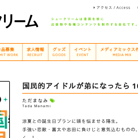
アクセス / Access
作品募集
求人情報
グッズ
イベント
メディアミックス
MIT WORK
RECRUIT
GOODS
EVENT
MEDIA MIX
国民的アイドルが弟になったら 1
ただまなみ
Tada Manami
涼夏との誕生日プランに頭を悩ませる陽生。
手強い恋敵・菖太や志田に負けじと意気込むものの
く…！