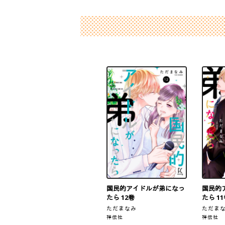
国民的アイドルが弟になっ
国民的
たら 12巻
たら 1
ただまなみ
ただま
祥伝社
祥伝社