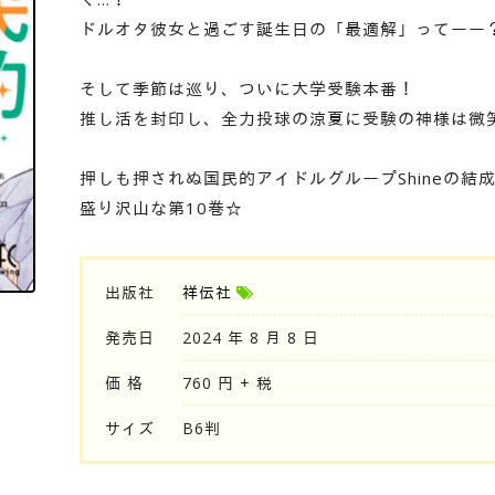
ドルオタ彼女と過ごす誕生日の「最適解」ってーー
そして季節は巡り、ついに大学受験本番！
推し活を封印し、全力投球の涼夏に受験の神様は微
押しも押されぬ国民的アイドルグループShineの結
盛り沢山な第10巻☆
出版社
祥伝社
発売日
2024 年 8 月 8 日
価 格
760 円 + 税
サイズ
B6判