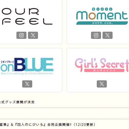
公式グッズ展開が決定
『蜜果』&『四人のにびいろ』合同企画開催‼︎（12/20更新）