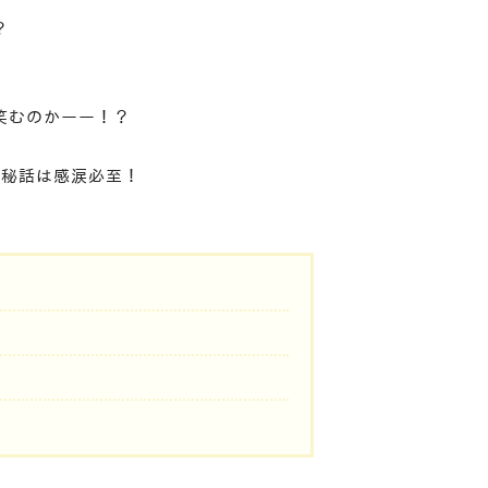
？
笑むのかーー！？
成秘話は感涙必至！