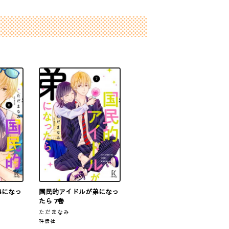
弟になっ
国民的アイドルが弟になっ
たら 7巻
ただまなみ
祥伝社