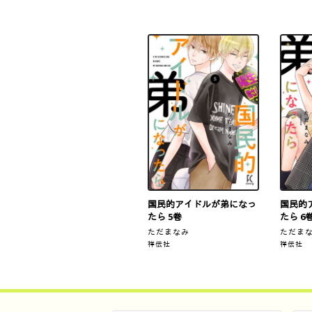
国民的アイドルが弟になっ
国民的
たら 5巻
たら 6
ただまなみ
ただま
祥伝社
祥伝社