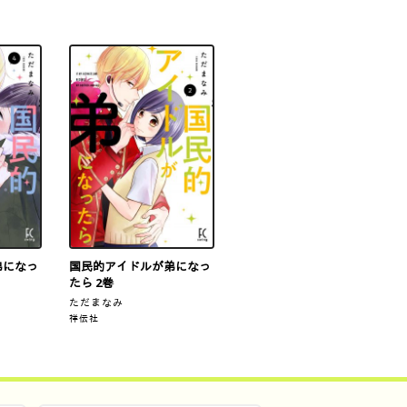
弟になっ
国民的アイドルが弟になっ
たら 2巻
ただまなみ
祥伝社