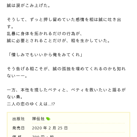
誠は涙がこみ上げた。
そうして、ずっと押し留めていた感情を相は誠に吐き出
す。
乱暴に身体を拓かれるだけの行為が、
誠に必要とされることだけが、相を生かしていた。
「憎しみでもいいから俺をみてくれ」
そう告げる相こそが、誠の孤独を埋めてくれるのかも知れ
ないーー。
一方、本性を現したベティと、ベティを救いたいと揺るが
ない勇。
二人の恋のゆくえは…!?
出版社
祥伝社
発売日
2020 年 2 月 25 日