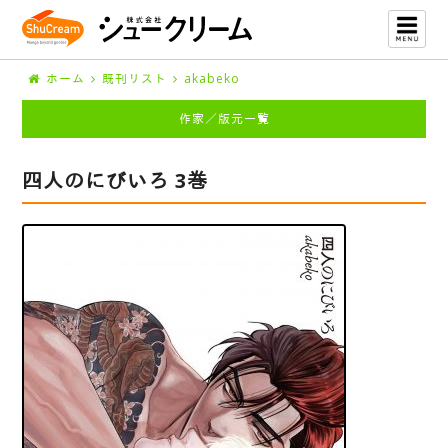
ホーム
既刊リスト
akabeko
作家／版元一覧
四人のにびいろ 3巻