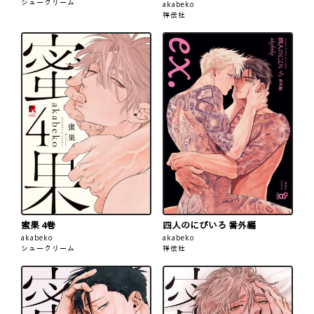
シュークリーム
akabeko
祥伝社
蜜果 4巻
四人のにびいろ 番外編
akabeko
akabeko
シュークリーム
祥伝社