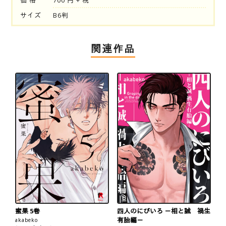
価 格
700 円 + 税
サイズ
B6判
関連作品
蜜果 5巻
四人のにびいろ －相と誠 禍生
有胎編－
akabeko