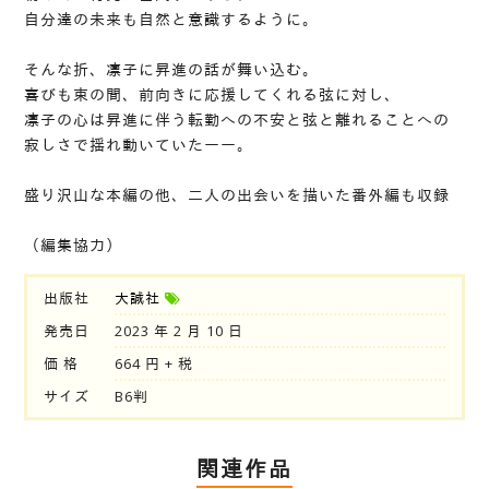
自分達の未来も自然と意識するように。
そんな折、凛子に昇進の話が舞い込む。
喜びも束の間、前向きに応援してくれる弦に対し、
凛子の心は昇進に伴う転勤への不安と弦と離れることへの
寂しさで揺れ動いていたーー。
盛り沢山な本編の他、二人の出会いを描いた番外編も収録
（編集協力）
出版社
大誠社
発売日
2023 年 2 月 10 日
価 格
664 円 + 税
サイズ
B6判
関連作品