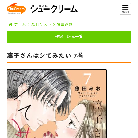
ホーム
既刊リスト
藤田みお
作家／版元一覧
凛子さんはシてみたい 7巻