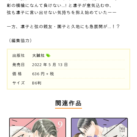
彰の横槍になんて負けない…! と凛子が意気込む中、
弦も凛子に言い出せない気持ちを抱え始めていたーー
一方、凛子と弦の親友・園子と久地にも急展開が…！？
（編集協力）
出版社
大誠社
発売日
2022 年 5 月 13 日
価 格
636 円 + 税
サイズ
B6判
関連作品