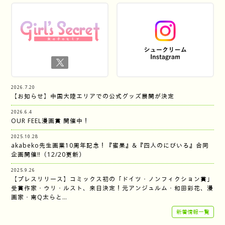
2026.7.20
【お知らせ】中国大陸エリアでの公式グッズ展開が決定
2026.6.4
OUR FEEL漫画賞 開催中！
2025.10.28
akabeko先生画業10周年記念！『蜜果』&『四人のにびいろ』合同
企画開催‼︎（12/20更新）
2025.9.26
【プレスリリース】コミックス初の「ドイツ・ノンフィクション賞」
受賞作家・ウリ・ルスト、来日決定！元アンジュルム・和田彩花、漫
画家・南Q太らと…
新着情報一覧