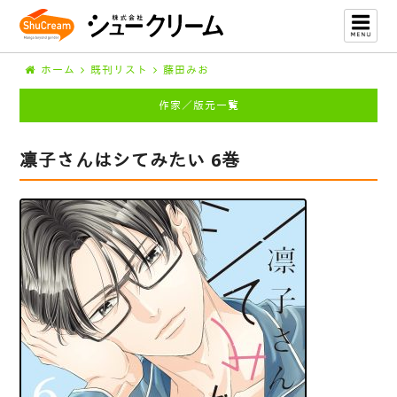
ホーム
既刊リスト
藤田みお
作家／版元一覧
凛子さんはシてみたい 6巻