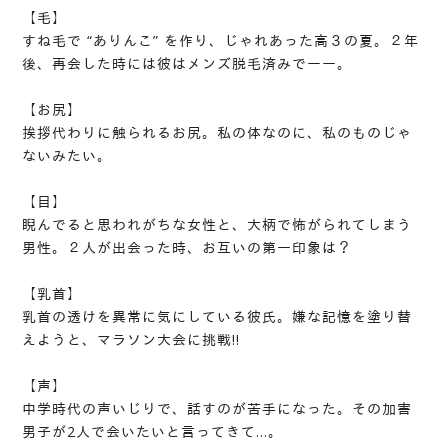
【毛】
すね毛で “ありんこ” を作り、じゃれあった高３の夏。２年
後、再会した時には彼はメンズ脱毛済みでーー。
【お尻】
挨拶代わりに触られるお尻。私の体なのに、私のものじゃ
ないみたい。
【目】
睨んでると思われがちな女性と、大柄で怖がられてしまう
男性。２人が出会った時、お互いの第一印象は？
【乳首】
乳首の透けを異常に気にしている彼氏。嫌な記憶を塗り替
えようと、マラソン大会に挑戦!!
【声】
中学時代の声いじりで、話すのが苦手になった。その加害
男子が2人で会いたいと言ってきて…。