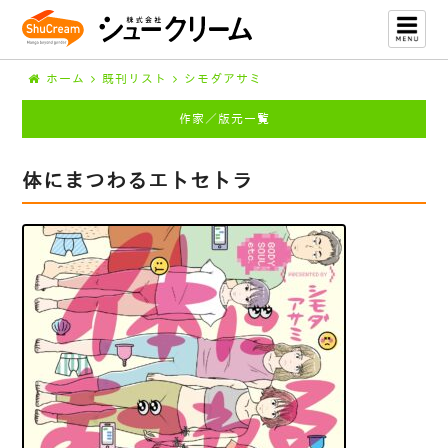
ホーム
既刊リスト
シモダアサミ
作家／版元一覧
体にまつわるエトセトラ