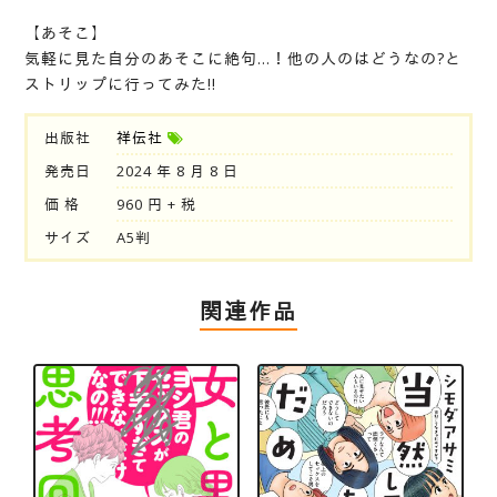
【あそこ】
気軽に見た自分のあそこに絶句…！他の人のはどうなの?と
ストリップに行ってみた!!
出版社
祥伝社
発売日
2024 年 8 月 8 日
価 格
960 円 + 税
サイズ
A5判
関連作品