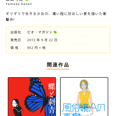
Yamada Kanan
ギリギリで生きる少女の、痛い程に狂おしい愛を描いた衝
撃作!
出版社
ビオ・マガジン
発売日
2013 年 9 月 22 日
価 格
952 円 + 税
関連作品