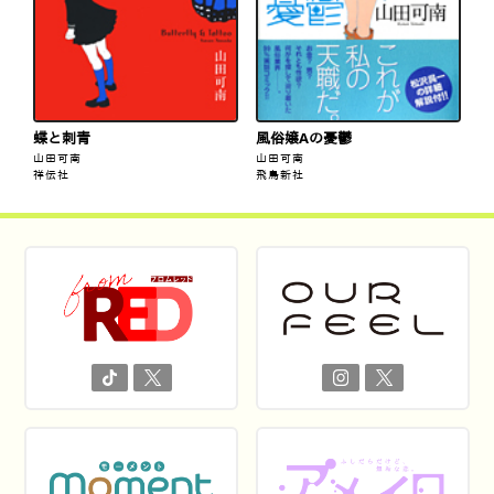
蝶と刺青
風俗嬢Aの憂鬱
山田可南
山田可南
祥伝社
飛鳥新社