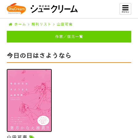
ホーム
既刊リスト
山田可南
作家／版元一覧
今日の日はさようなら
山田可南