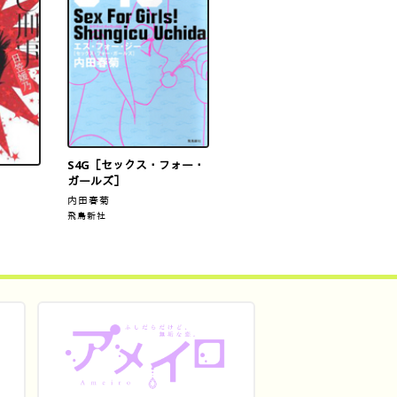
S4G［セックス・フォー・
ガールズ］
内田春菊
飛鳥新社