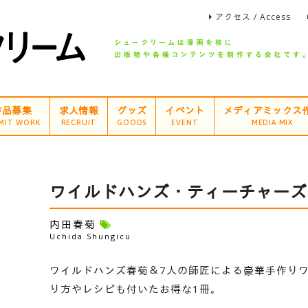
アクセス / Access
作品募集
求人情報
グッズ
イベント
メディアミックス
MIT WORK
RECRUIT
GOODS
EVENT
MEDIA MIX
ワイルドハンズ・ティーチャーズ
内田春菊
Uchida Shungicu
ワイルドハンズ春菊＆7人の師匠による豪華手作りワ
り方やレシピも付いたお得な1冊。