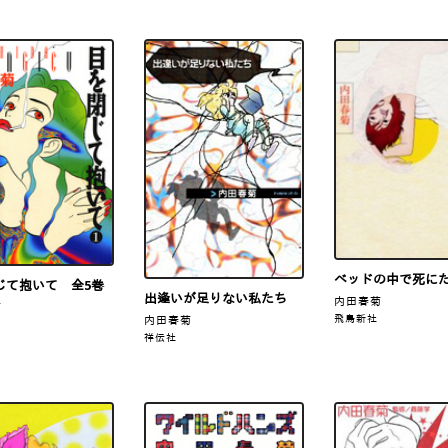
ベッドの中で死に
じて抱いて 全5巻
出逢いが足りない私たち
内田春菊
菊
飛鳥新社
内田春菊
祥伝社