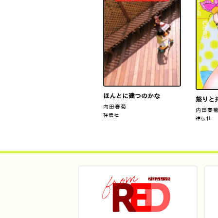
ほんとに建つのかな
怒りと
内田春菊
内田春
祥伝社
祥伝社