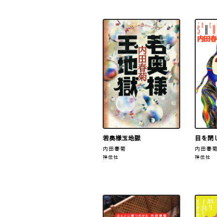
若奥様玉地獄
目を閉
内田春菊
内田春
祥伝社
祥伝社