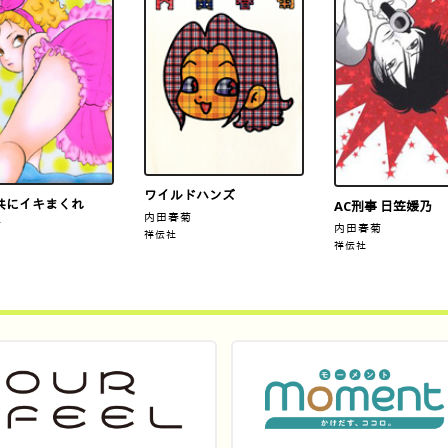
ワイルドハンズ
共にイキまくれ
AC刑事 日笠媛乃
内田春菊
菊
内田春菊
祥伝社
祥伝社