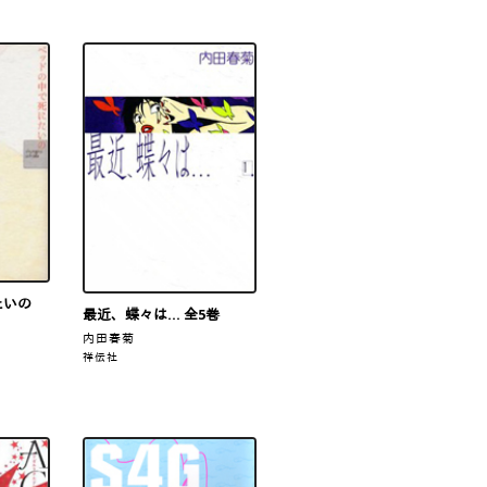
たいの
最近、蝶々は… 全5巻
内田春菊
祥伝社