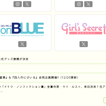
公式グッズ展開が決定
『蜜果』&『四人のにびいろ』合同企画開催‼︎（12/20更新）
の「ドイツ・ノンフィクション賞」受賞作家・ウリ・ルスト、来日決定！元ア
…