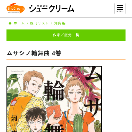
ホーム
既刊リスト
河内遙
作家／版元一覧
ムサシノ輪舞曲 4巻