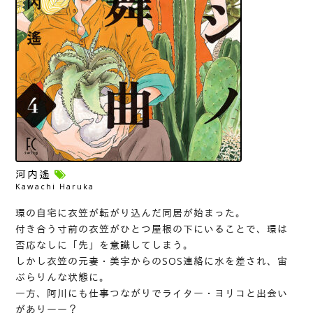
河内遙
Kawachi Haruka
環の自宅に衣笠が転がり込んだ同居が始まった。
付き合う寸前の衣笠がひとつ屋根の下にいることで、環は
否応なしに「先」を意識してしまう。
しかし衣笠の元妻・美宇からのSOS連絡に水を差され、宙
ぶらりんな状態に。
一方、阿川にも仕事つながりでライター・ヨリコと出会い
がありーー？