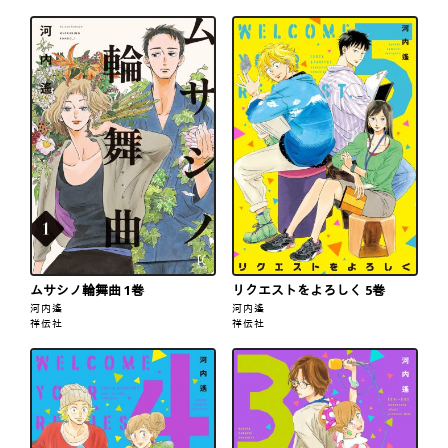
ムサシノ輪舞曲 1巻
リクエストをよろしく 5巻
河内遙
河内遙
祥伝社
祥伝社