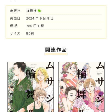
出版社
祥伝社
発売日
2024 年 9 月 8 日
価 格
780 円 + 税
サイズ
B6判
関連作品