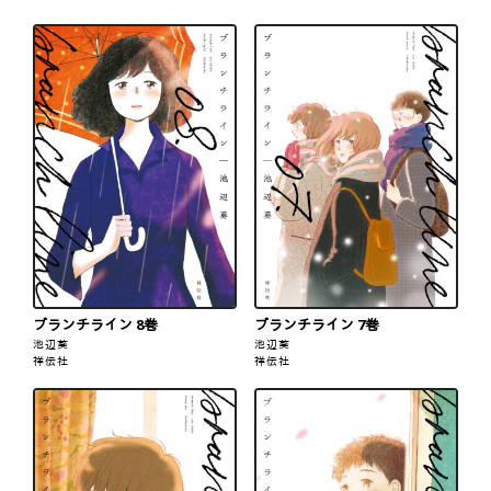
ブランチライン 8巻
ブランチライン 7巻
池辺葵
池辺葵
祥伝社
祥伝社