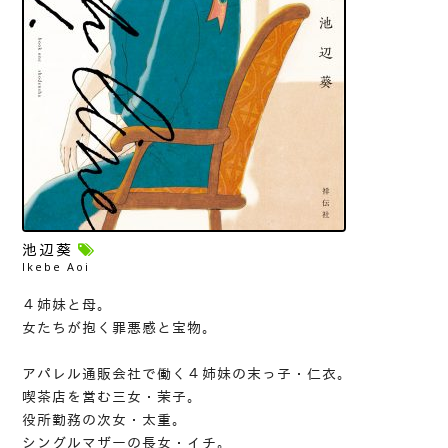
池辺葵
Ikebe Aoi
４姉妹と母。
女たちが抱く罪悪感と宝物。
アパレル通販会社で働く４姉妹の末っ子・仁衣。
喫茶店を営む三女・茉子。
役所勤務の次女・太重。
シングルマザーの長女・イチ。