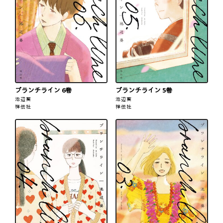
ブランチライン 6巻
ブランチライン 5巻
池辺葵
池辺葵
祥伝社
祥伝社