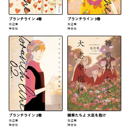
ブランチライン 4巻
ブランチライン 3巻
池辺葵
池辺葵
祥伝社
祥伝社
ブランチライン 2巻
雑草たちよ 大志を抱け
池辺葵
池辺葵
祥伝社
祥伝社