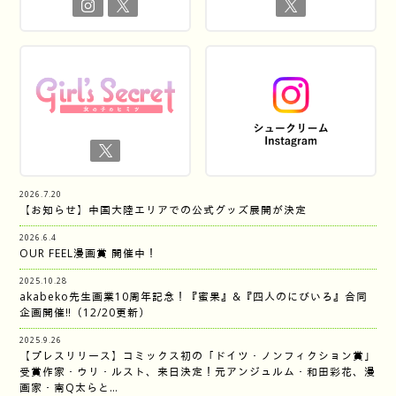
2026.7.20
【お知らせ】中国大陸エリアでの公式グッズ展開が決定
2026.6.4
OUR FEEL漫画賞 開催中！
2025.10.28
akabeko先生画業10周年記念！『蜜果』&『四人のにびいろ』合同
企画開催‼︎（12/20更新）
2025.9.26
【プレスリリース】コミックス初の「ドイツ・ノンフィクション賞」
受賞作家・ウリ・ルスト、来日決定！元アンジュルム・和田彩花、漫
画家・南Q太らと…