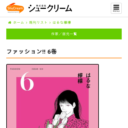
ホーム
既刊リスト
はるな檸檬
作家／版元一覧
ファッション!! 6巻