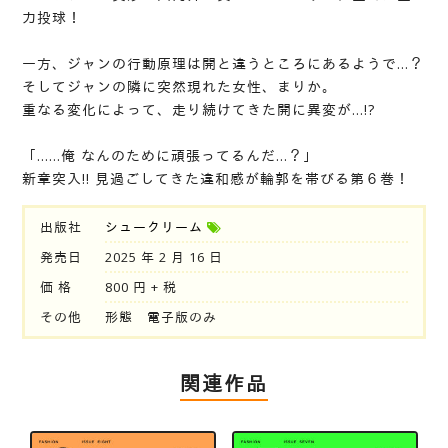
力投球！
一方、ジャンの行動原理は開と違うところにあるようで…？
そしてジャンの隣に突然現れた女性、まりか。
重なる変化によって、走り続けてきた開に異変が…!?
「……俺 なんのために頑張ってるんだ…？」
新章突入!! 見過ごしてきた違和感が輪郭を帯びる第６巻！
出版社
シュークリーム
発売日
2025 年 2 月 16 日
価 格
800 円 + 税
その他
形態 電子版のみ
関連作品