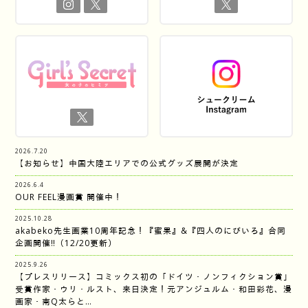
2026.7.20
【お知らせ】中国大陸エリアでの公式グッズ展開が決定
2026.6.4
OUR FEEL漫画賞 開催中！
2025.10.28
akabeko先生画業10周年記念！『蜜果』&『四人のにびいろ』合同
企画開催‼︎（12/20更新）
2025.9.26
【プレスリリース】コミックス初の「ドイツ・ノンフィクション賞」
受賞作家・ウリ・ルスト、来日決定！元アンジュルム・和田彩花、漫
画家・南Q太らと…