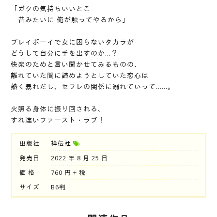
「ガクの気持ちいいとこ
昔みたいに 俺が触ってやるから」
プレイボーイで女に困らないタカラが
どうして自分に手を出すのか…？
快楽のためと言い聞かせてみるものの、
離れていた間に諦めようとしていた恋心は
熱く暴れだし、セフレの関係に溺れていって……。
火照る身体に振り回される、
すれ違いファースト・ラブ！
出版社
祥伝社
発売日
2022 年 8 月 25 日
価 格
760 円 + 税
サイズ
B6判