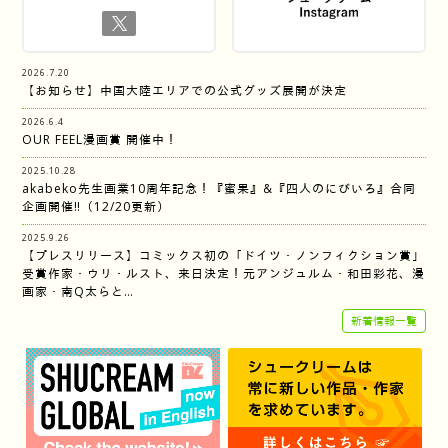
2026.7.20
【お知らせ】中国大陸エリアでの公式グッズ展開が決定
2026.6.4
OUR FEEL漫画賞 開催中！
2025.10.28
akabeko先生画業10周年記念！『蜜果』&『四人のにびいろ』合同
企画開催‼︎（12/20更新）
2025.9.26
【プレスリリース】コミックス初の「ドイツ・ノンフィクション賞」
受賞作家・ウリ・ルスト、来日決定！元アンジュルム・和田彩花、漫
画家・南Q太らと…
新着情報一覧