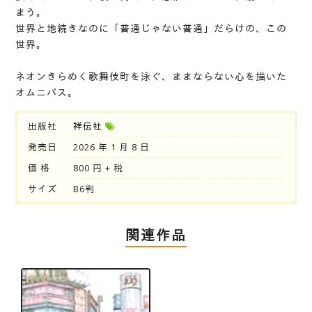
まう。
世界と地続きなのに「普通じゃない普通」だらけの、この
世界。
ネオンきらめく歌舞伎町を泳ぐ、ままならない心を描いた
オムニバス。
出版社
祥伝社
発売日
2026 年 1 月 8 日
価 格
800 円 + 税
サイズ
B6判
関連作品