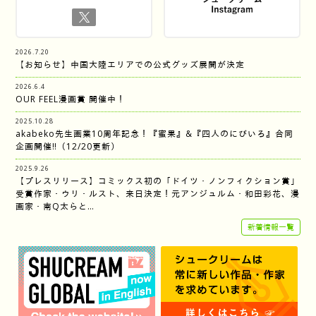
2026.7.20
【お知らせ】中国大陸エリアでの公式グッズ展開が決定
2026.6.4
OUR FEEL漫画賞 開催中！
2025.10.28
akabeko先生画業10周年記念！『蜜果』&『四人のにびいろ』合同
企画開催‼︎（12/20更新）
2025.9.26
【プレスリリース】コミックス初の「ドイツ・ノンフィクション賞」
受賞作家・ウリ・ルスト、来日決定！元アンジュルム・和田彩花、漫
画家・南Q太らと…
新着情報一覧