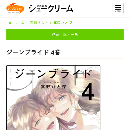
ホーム
既刊リスト
高野ひと深
作家／版元一覧
ジーンブライド 4巻