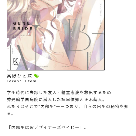
高野ひと深
Takano Hitomi
学生時代に失踪した友人・繪堂恵波を救出するため
秀光館学園病院に潜入した諫早依知と正木蒔人。
ふたりはそこで“内部生”ーーつまり、自らの出生の秘密を知
る。
「内部生は皆デザイナーズベイビー」。