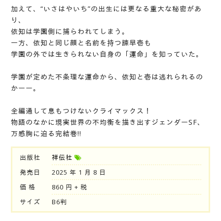
加えて、“いさはやいち”の出生には更なる重大な秘密があ
り、
依知は学園側に捕らわれてしまう。
一方、依知と同じ顔と名前を持つ諫早壱も
学園の外では生きられない自身の「運命」を知っていた。
学園が定めた不条理な運命から、依知と壱は逃れられるの
かーー。
全編通して息もつけないクライマックス！
物語のなかに現実世界の不均衡を描き出すジェンダーSF、
万感胸に迫る完結巻!!
出版社
祥伝社
発売日
2025 年 1 月 8 日
価 格
860 円 + 税
サイズ
B6判