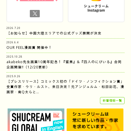
2026.7.20
【お知らせ】中国大陸エリアでの公式グッズ展開が決定
2026.6.4
OUR FEEL漫画賞 開催中！
2025.10.28
akabeko先生画業10周年記念！『蜜果』&『四人のにびいろ』合同
企画開催‼︎（12/20更新）
2025.9.26
【プレスリリース】コミックス初の「ドイツ・ノンフィクション賞」
受賞作家・ウリ・ルスト、来日決定！元アンジュルム・和田彩花、漫
画家・南Q太らと…
新着情報一覧