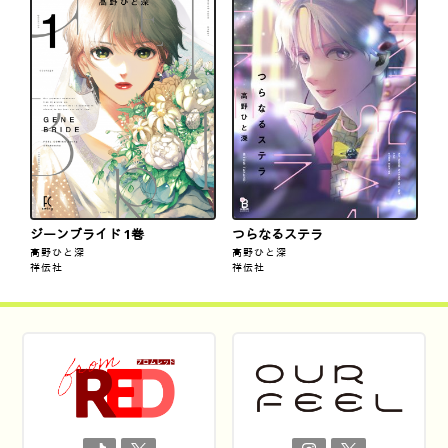
ジーンブライド 1巻
つらなるステラ
高野ひと深
高野ひと深
祥伝社
祥伝社