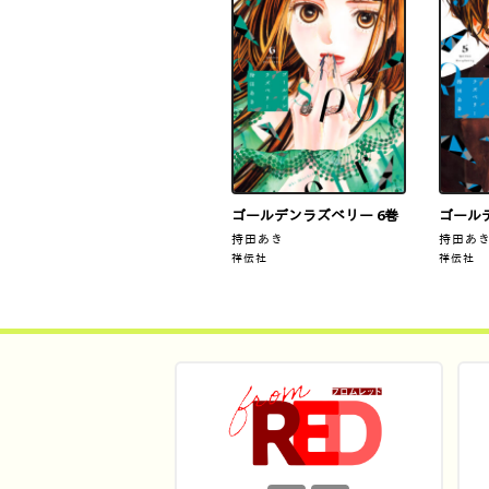
ゴールデンラズベリー 6巻
ゴール
持田あき
持田あ
祥伝社
祥伝社