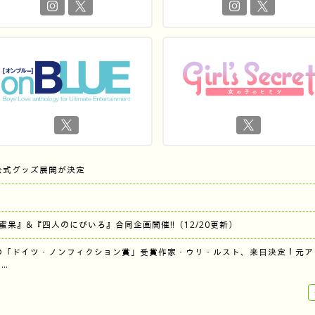
公式グッズ展開が決定
『蜜果』&『四人のにびいろ』合同企画開催‼︎（12/20更新）
の「ドイツ・ノンフィクション賞」受賞作家・ウリ・ルスト、来日決定！元ア
…