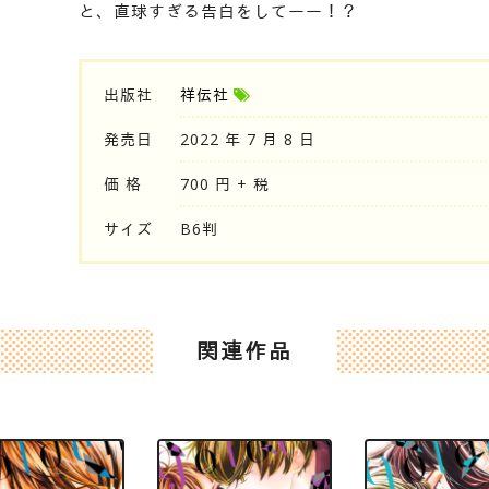
と、直球すぎる告白をしてーー！？
出版社
祥伝社
発売日
2022 年 7 月 8 日
価 格
700 円 + 税
サイズ
B6判
関連作品