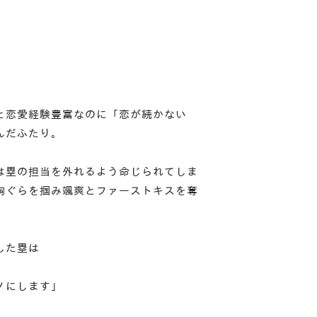
と恋愛経験豊富なのに「恋が続かない
んだふたり。
は塁の担当を外れるよう命じられてしま
胸ぐらを掴み颯爽とファーストキスを奪
した塁は
ノにします」