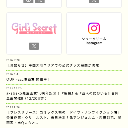
2026.7.20
【お知らせ】中国大陸エリアでの公式グッズ展開が決定
2026.6.4
OUR FEEL漫画賞 開催中！
2025.10.28
akabeko先生画業10周年記念！『蜜果』&『四人のにびいろ』合同
企画開催‼︎（12/20更新）
2025.9.26
【プレスリリース】コミックス初の「ドイツ・ノンフィクション賞」
受賞作家・ウリ・ルスト、来日決定！元アンジュルム・和田彩花、漫
画家・南Q太らと…