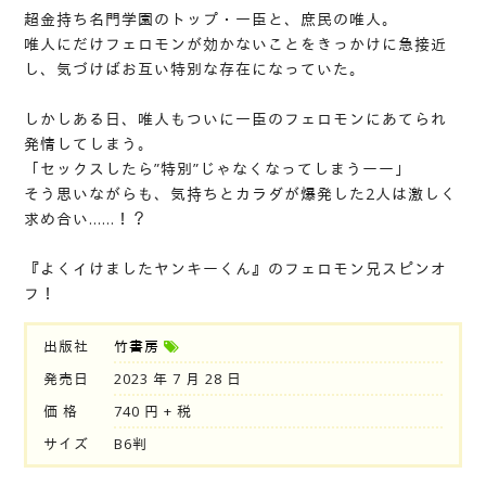
超金持ち名門学園のトップ・一臣と、庶民の唯人。
唯人にだけフェロモンが効かないことをきっかけに急接近
し、気づけばお互い特別な存在になっていた。
しかしある日、唯人もついに一臣のフェロモンにあてられ
発情してしまう。
「セックスしたら”特別”じゃなくなってしまうーー」
そう思いながらも、気持ちとカラダが爆発した2人は激しく
求め合い……！？
『よくイけましたヤンキーくん』のフェロモン兄スピンオ
フ！
出版社
竹書房
発売日
2023 年 7 月 28 日
価 格
740 円 + 税
サイズ
B6判