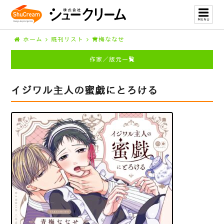
ホーム
既刊リスト
青梅ななせ
作家／版元一覧
イジワル主人の蜜戯にとろける