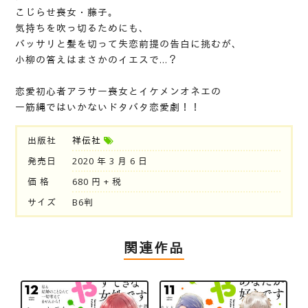
こじらせ喪女・藤子。
気持ちを吹っ切るためにも、
バッサリと髪を切って失恋前提の告白に挑むが、
小柳の答えはまさかのイエスで…？
恋愛初心者アラサー喪女とイケメンオネエの
一筋縄ではいかないドタバタ恋愛劇！！
出版社
祥伝社
発売日
2020 年 3 月 6 日
価 格
680 円 + 税
サイズ
B6判
関連作品