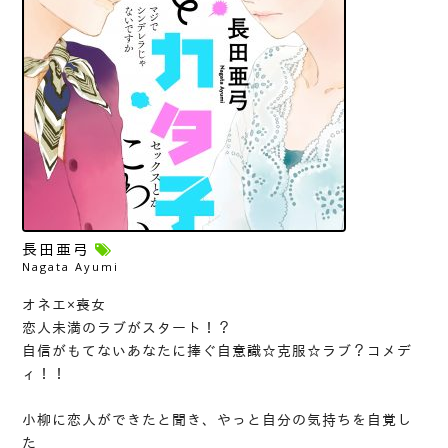
長田亜弓
Nagata Ayumi
オネエ×喪女
恋人未満のラブがスタート！？
自信がもてないあなたに捧ぐ自意識☆克服☆ラブ？コメデ
ィ！！
小柳に恋人ができたと聞き、やっと自分の気持ちを自覚し
た