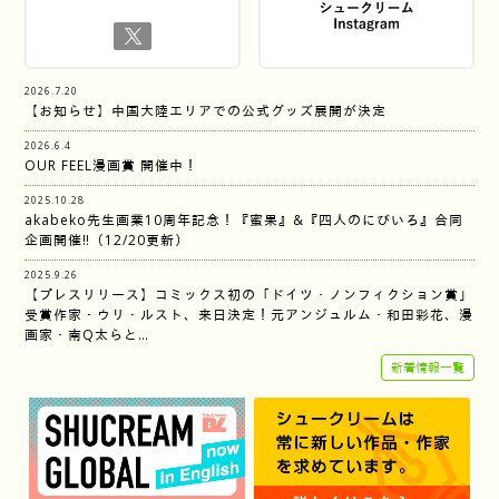
2026.7.20
【お知らせ】中国大陸エリアでの公式グッズ展開が決定
2026.6.4
OUR FEEL漫画賞 開催中！
2025.10.28
akabeko先生画業10周年記念！『蜜果』&『四人のにびいろ』合同
企画開催‼︎（12/20更新）
2025.9.26
【プレスリリース】コミックス初の「ドイツ・ノンフィクション賞」
受賞作家・ウリ・ルスト、来日決定！元アンジュルム・和田彩花、漫
画家・南Q太らと…
新着情報一覧