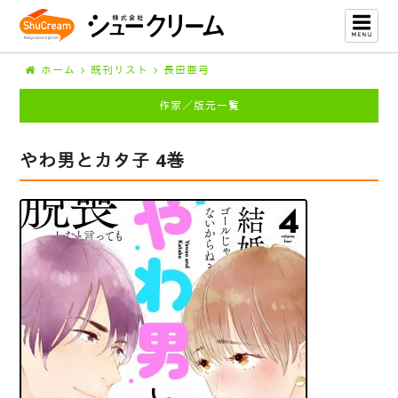
ホーム
既刊リスト
長田亜弓
作家／版元一覧
やわ男とカタ子 4巻