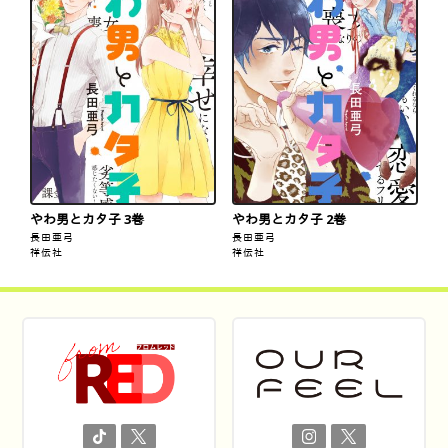
やわ男とカタ子 3巻
やわ男とカタ子 2巻
長田亜弓
長田亜弓
祥伝社
祥伝社