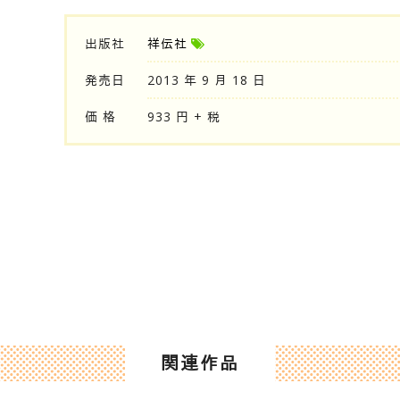
出版社
祥伝社
発売日
2013 年 9 月 18 日
価 格
933 円 + 税
関連作品