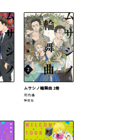
ムサシノ輪舞曲 2巻
河内遙
祥伝社