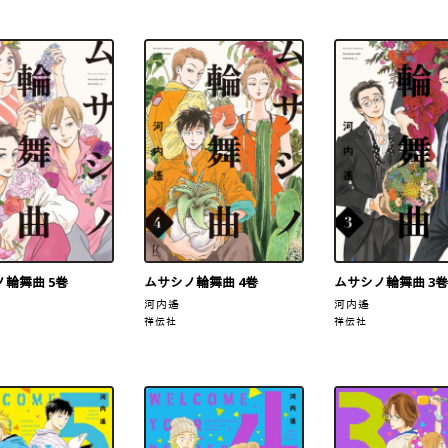
輪舞曲 5巻
ムサシノ輪舞曲 4巻
ムサシノ輪舞曲 3巻
河内遙
河内遙
祥伝社
祥伝社