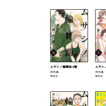
ムサシノ輪舞曲 6巻
ムサシノ
河内遙
河内遙
祥伝社
祥伝社