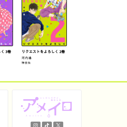
く 3巻
リクエストをよろしく 2巻
河内遙
祥伝社