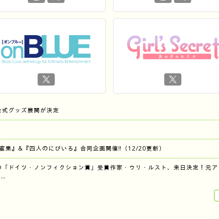
公式グッズ展開が決定
『蜜果』&『四人のにびいろ』合同企画開催‼︎（12/20更新）
の「ドイツ・ノンフィクション賞」受賞作家・ウリ・ルスト、来日決定！元ア
…