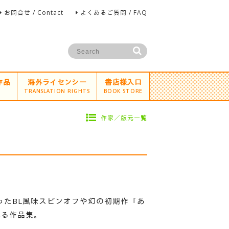
お問合せ / Contact
よくあるご質問 / FAQ
作品
海外ライセンシー
書店様入口
TRANSLATION RIGHTS
BOOK STORE
作家／版元一覧
ったBL風味スピンオフや幻の初期作「あ
れる作品集。