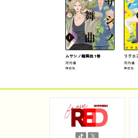
ムサシノ輪舞曲 1巻
リクエ
河内遙
河内遙
祥伝社
祥伝社