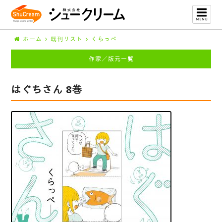
ホーム
既刊リスト
くらっぺ
作家／版元一覧
はぐちさん 8巻