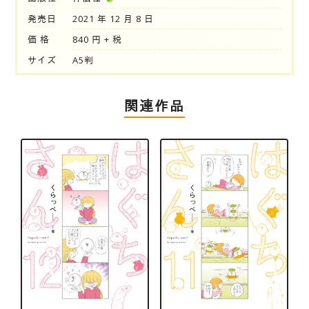
発売日
2021 年 12 月 8 日
価 格
840 円 + 税
サイズ
A5判
関連作品