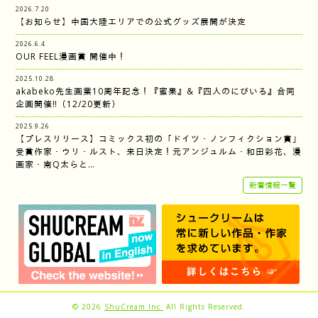
2026.7.20
【お知らせ】中国大陸エリアでの公式グッズ展開が決定
2026.6.4
OUR FEEL漫画賞 開催中！
2025.10.28
akabeko先生画業10周年記念！『蜜果』&『四人のにびいろ』合同
企画開催‼︎（12/20更新）
2025.9.26
【プレスリリース】コミックス初の「ドイツ・ノンフィクション賞」
受賞作家・ウリ・ルスト、来日決定！元アンジュルム・和田彩花、漫
画家・南Q太らと…
新着情報一覧
© 2026
ShuCream Inc.
All Rights Reserved.