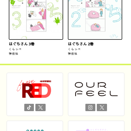
はぐちさん 3巻
はぐちさん 2巻
くらっぺ
くらっぺ
祥伝社
祥伝社