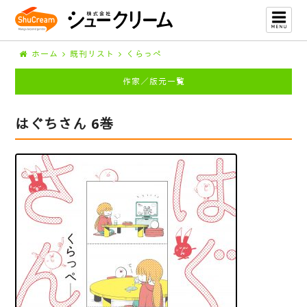
ホーム
既刊リスト
くらっぺ
作家／版元一覧
はぐちさん 6巻