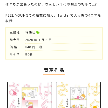
はぐちが出会ったのは、なんと八千代の初恋の相手で…?
FEEL YOUNGでの連載に加え、Twitterで大反響の4コマを
収録!
出版社
祥伝社
発売日
2020 年 1 月 8 日
価 格
840 円 + 税
サイズ
B6判
関連作品