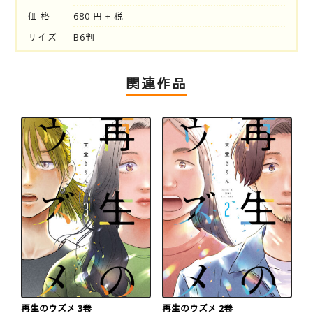
価 格
680 円 + 税
サイズ
B6判
関連作品
再生のウズメ 3巻
再生のウズメ 2巻