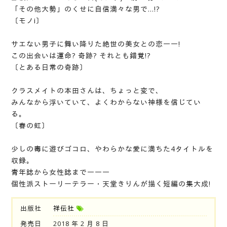
「その他大勢」のくせに自信満々な男で…!?
〔モノi〕
サエない男子に舞い降りた絶世の美女との恋――!
この出会いは運命? 奇跡? それとも錯覚!?
〔とある日常の奇跡〕
クラスメイトの本田さんは、ちょっと変で、
みんなから浮いていて、よくわからない神様を信じてい
る。
〔春の虹〕
少しの毒に遊びゴコロ、やわらかな愛に満ちた4タイトルを
収録。
青年誌から女性誌まで―――
個性派ストーリーテラー・天堂きりんが描く短編の集大成!
出版社
祥伝社
発売日
2018 年 2 月 8 日